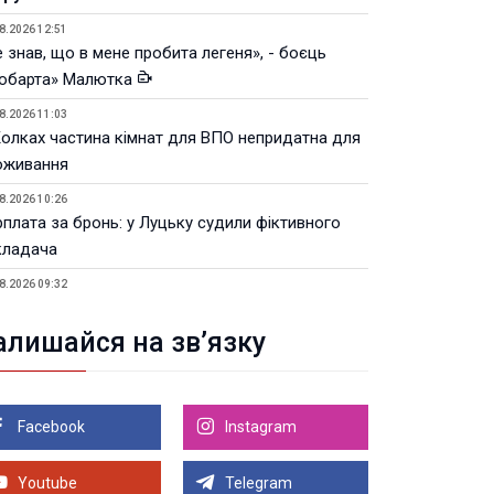
8.2026 12:51
 знав, що в мене пробита легеня», - боєць
юбарта» Малютка
8.2026 11:03
Колках частина кімнат для ВПО непридатна для
оживання
8.2026 10:26
рплата за бронь: у Луцьку судили фіктивного
кладача
8.2026 09:32
Луцьку незабаром відкриють ветеранський хаб
алишайся на зв’язку
8.2026 21:18
івняння телеоб'єктивів Sigma Sports та Sony G-
ster
Facebook
Instagram
8.2026 21:00
Луцьку на 99,9% готовий новий Державний
теранський простір. ВІДЕО
Youtube
Telegram