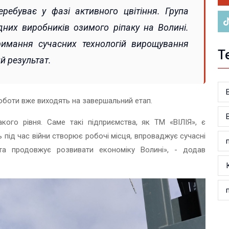
еребуває у фазі активного цвітіння. Група
дних виробників озимого ріпаку на Волині.
римання сучасних технологій вирощування
Т
й результат.
роботи вже виходять на завершальний етап.
кого рівня. Саме такі підприємства, як ТМ «ВІЛІЯ», є
ь під час війни створює робочі місця, впроваджує сучасні
 та продовжує розвивати економіку Волині», - додав