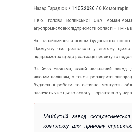
Назар Тарадюк
/ 14.05.2026 /
0 Коментарів
Т.в.о. голови Волинської ОВА
Роман Ром
агропромислових підприємств області – ТМ «ВІЛ
Він ознайомився з ходом будівництва нового 
Продукт», яке розпочали у лютому цього 
підприємства щодо реалізації проєкту та подал
За його словами, новий насіннєвий завод д
якісним насінням, а також розширити співпра
будівельні роботи та активно монтують обл
планують уже цього сезону – орієнтовно у червн
Майбутній завод складатиметься
комплексу для прийому сировини, 