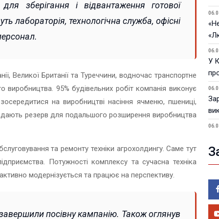
у для зберігання і відвантаження готової
06.0
уть лабораторія, технологічна служба, офісні
«Не
«Л
персонал.
06.0
У 
пр
ії, Великої Британії та Туреччини, водночас транспортне
го виробництва. 95% будівельних робіт компанія виконує
06.0
За
зосередитися на виробництві насіння ячменю, пшениці,
ви
кладають резерв для подальшого розширення виробництва
06.0
У 
обслуговування та ремонту техніки агрохолдингу. Саме тут
З
05.0
ідприємства. Потужності комплексу та сучасна техніка
Пор
Ma
 активно модернізується та працює на перспективу.
05.0
У 
ве
 завершили посівну кампанію. Також оглянув