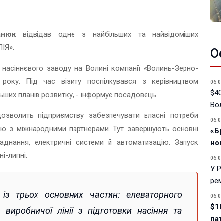
анюк
відвідав одне з найбільших та найвідоміших
ІЯ».
О
насіннєвого заводу на Волині компанії «Волинь-Зерно-
року. Під час візиту поспілкувався з керівництвом
06.0
$40
ьших планів розвитку, - інформує посадовець.
Вол
озволить підприємству забезпечувати власні потреби
06.0
цю з міжнародними партнерами. Тут завершують основні
«Б
аднання, електричні системи й автоматизацію. Запуск
но
і-липні.
06.0
У 
ре
 із трьох основних частин: елеваторного
06.0
$1
виробничої лінії з підготовки насіння та
па