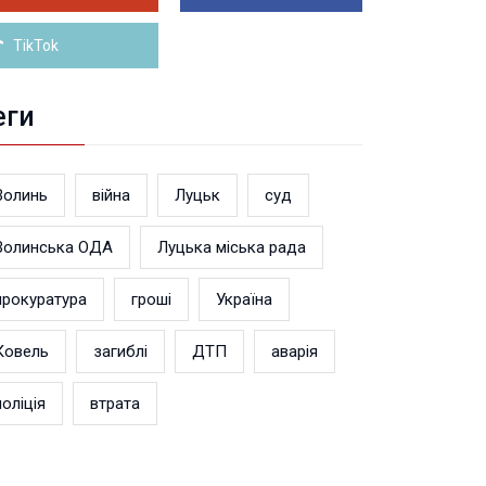
Більше новин
TikTok
еги
Волинь
війна
Луцьк
суд
Волинська ОДА
Луцька міська рада
прокуратура
гроші
Україна
Ковель
загиблі
ДТП
аварія
поліція
втрата