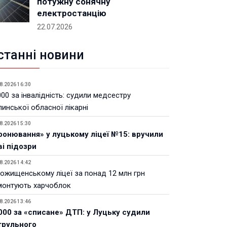
потужну сонячну
електростанцію
22.07.2026
станні новини
8.2026 16:30
00 за інвалідність: судили медсестру
инської обласної лікарні
8.2026 15:30
ронювання» у луцькому ліцеї №15: вручили
ві підозри
8.2026 14:42
Рожищенському ліцеї за понад 12 млн грн
монтують харчоблок
8.2026 13:46
000 за «списане» ДТП: у Луцьку судили
трульного