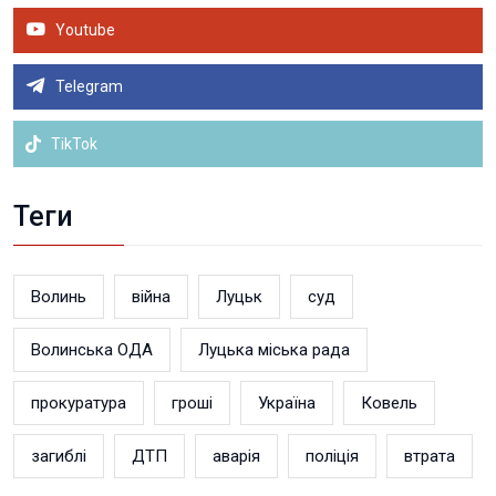
Youtube
Telegram
TikTok
Теги
Волинь
війна
Луцьк
суд
Волинська ОДА
Луцька міська рада
прокуратура
гроші
Україна
Ковель
загиблі
ДТП
аварія
поліція
втрата