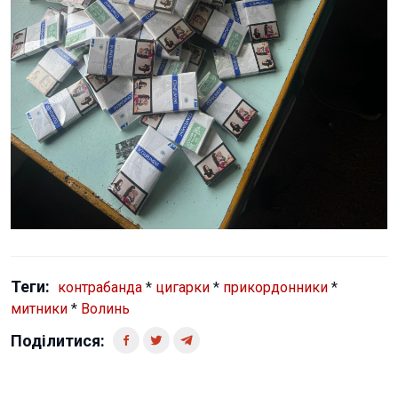
Теги:
контрабанда
*
цигарки
*
прикордонники
*
митники
*
Волинь
Поділитися: