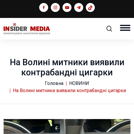
На Волині митники виявили
контрабандні цигарки
Головна
НОВИНИ
На Волині митники виявили контрабандні цигарки