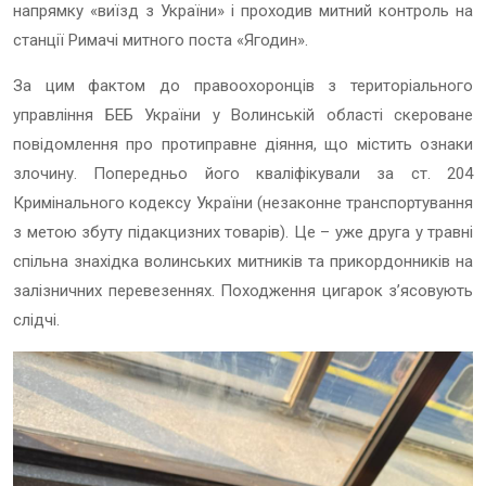
напрямку «виїзд з України» і проходив митний контроль на
станції Римачі митного поста «Ягодин».
За цим фактом до правоохоронців з територіального
управління БЕБ України у Волинській області скероване
повідомлення про протиправне діяння, що містить ознаки
злочину. Попередньо його кваліфікували за ст. 204
Кримінального кодексу України (незаконне транспортування
з метою збуту підакцизних товарів). Це – уже друга у травні
спільна знахідка волинських митників та прикордонників на
залізничних перевезеннях. Походження цигарок з’ясовують
слідчі.