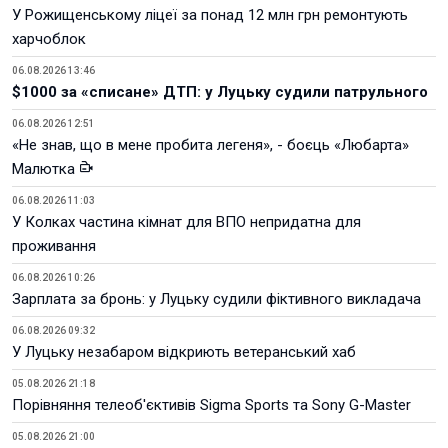
У Рожищенському ліцеї за понад 12 млн грн ремонтують
харчоблок
06.08.2026 13:46
$1000 за «списане» ДТП: у Луцьку судили патрульного
06.08.2026 12:51
«Не знав, що в мене пробита легеня», - боєць «Любарта»
Малютка
06.08.2026 11:03
У Колках частина кімнат для ВПО непридатна для
проживання
06.08.2026 10:26
Зарплата за бронь: у Луцьку судили фіктивного викладача
06.08.2026 09:32
У Луцьку незабаром відкриють ветеранський хаб
05.08.2026 21:18
Порівняння телеоб'єктивів Sigma Sports та Sony G-Master
05.08.2026 21:00