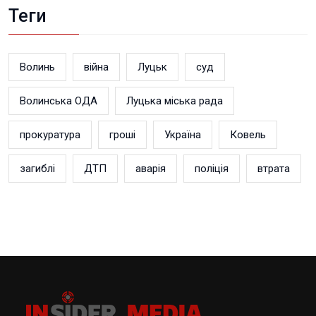
Теги
Волинь
війна
Луцьк
суд
Волинська ОДА
Луцька міська рада
прокуратура
гроші
Україна
Ковель
загиблі
ДТП
аварія
поліція
втрата