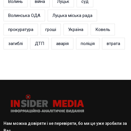
Волинь
війна
Луцьк
суд
Волинська ОДА
Луцька міська рада
прокуратура
гроші
Україна
Ковель
загиблі
ДТП
аварія
поліція
втрата
Нам можна довіряти і не перевіряти, бо ми це уже зробили за
Вас.