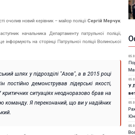
сті очолив новий керівник – майор поліції
Сергій Мерчук
.
ступник начальника Департаменту патрульної поліції,
О
це інформують на сторінці Патрульної поліції Волинської
05.0
Пор
Ma
ький шлях у підрозділі "Азов", а в 2015 році
05.0
ін постійно демонстрував лідерські якості,
У 
 У критичних ситуаціях неодноразово брав на
ве
ою команду. Я переконаний, що ви у надійних
05.0
Ра
ький.
Юн
05.0
Вол