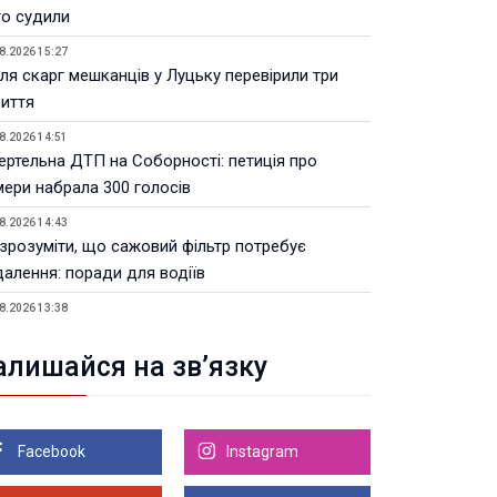
го судили
8.2026 15:27
ля скарг мешканців у Луцьку перевірили три
риття
8.2026 14:51
ертельна ДТП на Соборності: петиція про
мери набрала 300 голосів
8.2026 14:43
 зрозуміти, що сажовий фільтр потребує
далення: поради для водіїв
8.2026 13:38
Волинській ОВА призначили уповноваженого з
тань безбар’єрності
алишайся на зв’язку
8.2026 12:22
тивні операції з пальним: на Волині
дшкодували 4,5 млн податків
Facebook
Instagram
8.2026 11:41