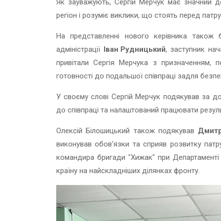
Як зауважують, Сергій Мерчук має значний до
регіон і розуміє виклики, що стоять перед патр
На представленні нового керівника також 
адміністрації
Іван Рудницький
, заступник на
привітали Сергія Мерчука з призначенням, п
готовності до подальшої співпраці задля безпек
У своєму слові Сергій Мерчук подякував за до
до співпраці та налаштований працювати резул
Олексій Білошицький також подякував
Дмитр
виконував обов’язки та сприяв розвитку патру
командира бригади "Хижак" при Департаменті 
країну на найскладніших ділянках фронту.