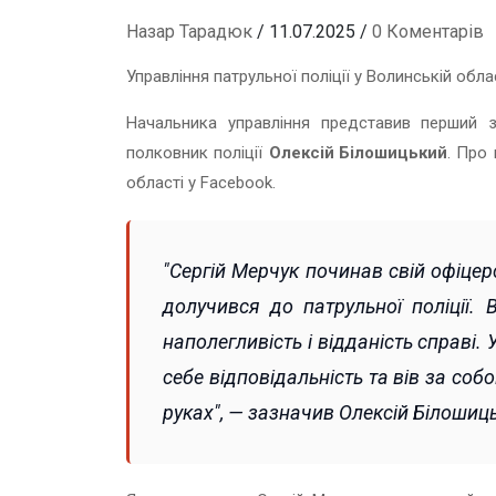
Назар Тарадюк
/ 11.07.2025 /
0 Коментарів
Управління патрульної поліції у Волинській обла
Начальника управління представив перший за
полковник поліції
Олексій Білошицький
. Про 
області у Facebook.
"Сергій Мерчук починав свій офіцерс
долучився до патрульної поліції. В
наполегливість і відданість справі.
себе відповідальність та вів за соб
руках", — зазначив Олексій Білошиц