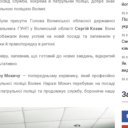
свід служби, зокрема в патрульній поліції, добре знає
йо
ульною поліцією Волині.
05.0
Піс
були присутні Голова Волинської обласної державної
ук
чальника ГУНП у Волинській області
Сергій Козак
. Вони
обажали йому успіхів на новій посаді та запевнили у
05.0
См
и й правопорядку в регіоні.
ка
віру, запевнив, що готовий до нових завдань, відкритий
05.0
Як
ьтативно.
ви
у Мокичу
— попередньому керівнику, який професійно
05.0
льної поліції Волині. Наразі Мокич перебуває на посаді
У 
патрульної поліції та продовжує службу, боронячи нашу
пи
З
05.0
Фік
ві
05.0