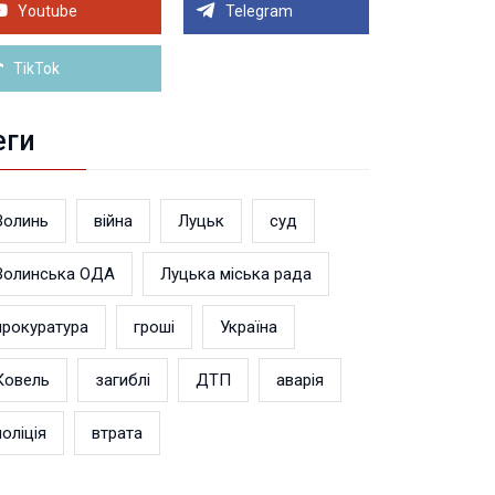
линянин у суді довів незаконність поновлення
Youtube
Telegram
військовому обліку
Більше новин
TikTok
еги
Волинь
війна
Луцьк
суд
Волинська ОДА
Луцька міська рада
прокуратура
гроші
Україна
Ковель
загиблі
ДТП
аварія
поліція
втрата