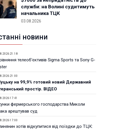
$7000 за непридатність до
служби: на Волині судитимуть
начальника ТЦК
03.08.2026
станні новини
8.2026 21:18
івняння телеоб'єктивів Sigma Sports та Sony G-
ster
8.2026 21:00
Луцьку на 99,9% готовий новий Державний
теранський простір. ВІДЕО
8.2026 17:41
хунки фермерського господарства Миколи
ака арештував суд
8.2026 17:00
инянин хотів відкупитися від поїздки до ТЦК: