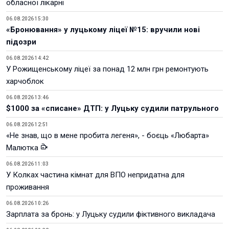
обласної лікарні
06.08.2026 15:30
«Бронювання» у луцькому ліцеї №15: вручили нові
підозри
06.08.2026 14:42
У Рожищенському ліцеї за понад 12 млн грн ремонтують
харчоблок
06.08.2026 13:46
$1000 за «списане» ДТП: у Луцьку судили патрульного
06.08.2026 12:51
«Не знав, що в мене пробита легеня», - боєць «Любарта»
Малютка
06.08.2026 11:03
У Колках частина кімнат для ВПО непридатна для
проживання
06.08.2026 10:26
Зарплата за бронь: у Луцьку судили фіктивного викладача