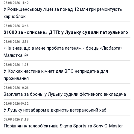
06.08.2026 14:42
У Рожищенському ліцеї за понад 12 млн грн ремонтують
харчоблок
06.08.2026 13:46
$1000 за «списане» ДТП: у Луцьку судили патрульного
06.08.2026 12:51
«Не знав, що в мене пробита легеня», - боєць «Любарта»
Малютка
06.08.2026 11:03
У Колках частина кімнат для ВПО непридатна для
проживання
06.08.2026 10:26
Зарплата за бронь: у Луцьку судили фіктивного викладача
06.08.2026 09:32
У Луцьку незабаром відкриють ветеранський хаб
05.08.2026 21:18
Порівняння телеоб'єктивів Sigma Sports та Sony G-Master