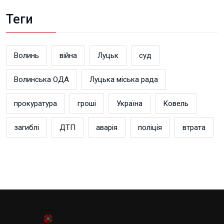
Теги
Волинь
війна
Луцьк
суд
Волинська ОДА
Луцька міська рада
прокуратура
гроші
Україна
Ковель
загиблі
ДТП
аварія
поліція
втрата