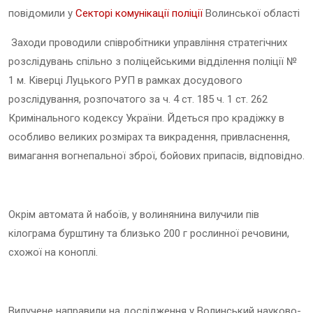
повідомили у
Секторі комунікації поліції
Волинської області
Заходи проводили співробітники управління стратегічних
розслідувань спільно з поліцейськими відділення поліції №
1 м. Ківерці Луцького РУП в рамках досудового
розслідування, розпочатого за ч. 4 ст. 185 ч. 1 ст. 262
Кримінального кодексу України. Йдеться про крадіжку в
особливо великих розмірах та викрадення, привласнення,
вимагання вогнепальної зброї, бойових припасів, відповідно.
Окрім автомата й набоїв, у волинянина вилучили пів
кілограма бурштину та близько 200 г рослинної речовини,
схожої на коноплі.
Вилучене направили на дослідження у Волинський науково-