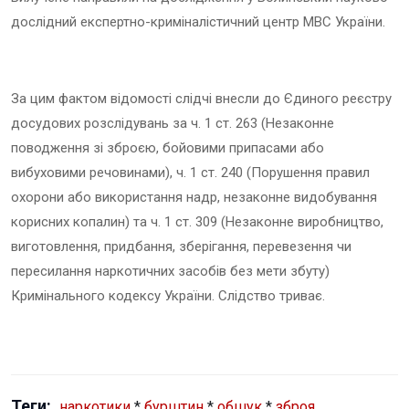
дослідний експертно-криміналістичний центр МВС України.
За цим фактом відомості слідчі внесли до Єдиного реєстру
досудових розслідувань за ч. 1 ст. 263 (Незаконне
поводження зі зброєю, бойовими припасами або
вибуховими речовинами), ч. 1 ст. 240 (Порушення правил
охорони або використання надр, незаконне видобування
корисних копалин) та ч. 1 ст. 309 (Незаконне виробництво,
виготовлення, придбання, зберігання, перевезення чи
пересилання наркотичних засобів без мети збуту)
Кримінального кодексу України. Слідство триває.
Теги:
наркотики
*
бурштин
*
обшук
*
зброя