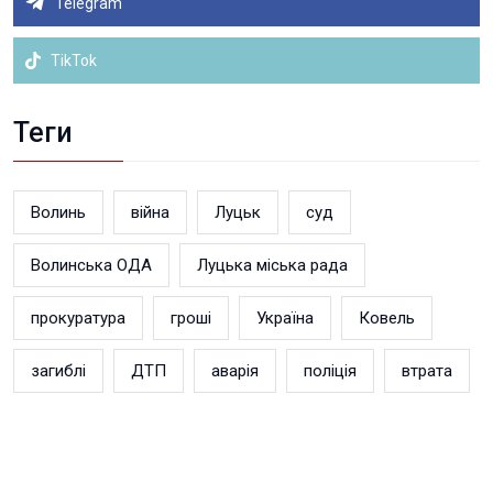
Telegram
TikTok
Теги
Волинь
війна
Луцьк
суд
Волинська ОДА
Луцька міська рада
прокуратура
гроші
Україна
Ковель
загиблі
ДТП
аварія
поліція
втрата