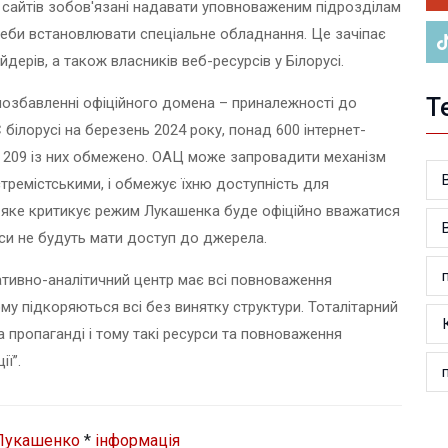
и сайтів зобов'язані надавати уповноваженим підрозділам
треби встановлювати спеціальне обладнання. Це зачіпає
йдерів, а також власників веб-ресурсів у Білорусі.
Т
позбавленні офіційного домена – приналежності до
 білорусі на березень 2024 року, понад 600 інтернет-
до 209 із них обмежено. ОАЦ може запровадити механізм
ремістськими, і обмежує їхню доступність для
, яке критикує режим Лукашенка буде офіційно вважатися
уси не будуть мати доступ до джерела.
тивно-аналітичний центр має всі повноваження
кому підкоряються всі без винятку структури. Тоталітарний
 пропаганді і тому такі ресурси та повноваження
ії”.
Лукашенко
*
інформація