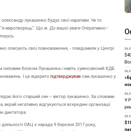
ури олександр лукашенко будує свої наративи. Чи то
то "я миротворець". Що ж. До вашої уваги Оперативно–
О
лорусь.
омно описують свої повноваження, - повідомили у Центрі
06.0
$40
Вол
ім силовим блоком Лукашенка і навіть сумнозвісний КДБ
06.0
вноважень. І це відкрито
підтверджував
сам лукашенко у
«Б
но
06.0
лядає його старший син – віктор лукашенко. За словами
У 
, вкрай негативно відгукуються всередині організації.
ре
ин диктатора.
06.0
$1
в діяльності ОАЦ є нарада 9 березня 2017 року,
па