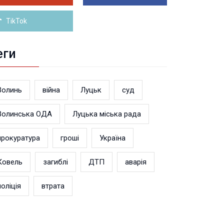
Більше новин
TikTok
еги
Волинь
війна
Луцьк
суд
Волинська ОДА
Луцька міська рада
прокуратура
гроші
Україна
Ковель
загиблі
ДТП
аварія
поліція
втрата