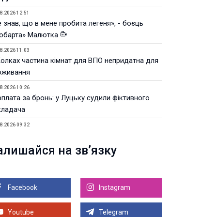
8.2026 12:51
 знав, що в мене пробита легеня», - боєць
юбарта» Малютка
8.2026 11:03
Колках частина кімнат для ВПО непридатна для
оживання
8.2026 10:26
рплата за бронь: у Луцьку судили фіктивного
кладача
8.2026 09:32
Луцьку незабаром відкриють ветеранський хаб
алишайся на зв’язку
8.2026 21:18
івняння телеоб'єктивів Sigma Sports та Sony G-
ster
Facebook
Instagram
8.2026 21:00
Луцьку на 99,9% готовий новий Державний
теранський простір. ВІДЕО
Youtube
Telegram