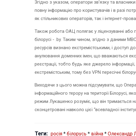
Згідно з указом, оператори зв'язку та власник
повну інформацію про користувачів і в разі по
як стільникових операторів, так і інтернет-прова
Також робота ОАЦ полягає у ліцензуванні або 
білорусі - .
by
. Таким чином, згідно з даними МВС
ресурсів визнано екстремістськими, і доступ 
анулювання доменних імен, що вважаються екст
реєстрації, тобто будь яке джерело інформації
екстремістським, тому без
VPN
пересічні білор
Виходячи з цього можна підсумувати, що Опера
інформаційного терору на території Білорусі, я
режим Лукашенко розуміє, що він тримається на
сконцетровані навколо цієї “всевладної інституц
Теги:
росія
*
білорусь
*
війна
*
Олександр 