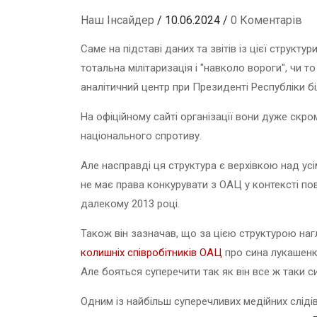
Наш Інсайдер
/ 10.06.2024 /
0 Коментарів
Саме на підставі даних та звітів із цієї структ
тотальна мілітаризація і "навколо вороги", чи 
аналітичний центр при Президенті Республіки бі
На офіційному сайті організації вони дуже скр
національного спротиву.
Але насправді ця структура є верхівкою над ус
не має права конкурувати з ОАЦ у контексті по
далекому 2013 році.
Також він зазначав, що за цією структурою наг
колишніх співробітників ОАЦ
про сина лукашенка
Але бояться суперечити так як він все ж таки с
Одним із найбільш суперечливих медійних сліді