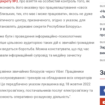
екрету №3
, про взяття на особистий контроль того, як
06.0
виконають його вказівку про працевлаштування «своїх
«Не
а близьких, тих, хто має і може працювати», якось не дуже
«Л
ітичного центру, призначеного, згідно з указом, для
06.0
становлять державні секрети Республіки Білорусь».
У 
пр
же бути і проведення інформаційно-психологічних
тіше цільовою аудиторією таких дій є звичайні громадяни
06.0
За
 уми ведеться боротьба. Можна констатувати, що під час
ви
авали інформаційний супровід та медійну зачистку
06.0
У 
звінки звичайних білорусів через Viber. Працівники
З
05.0
луховування і трекерів на обладнання всіх операторів
Пор
Ma
ів. Це передбачено указом лукашенка від 18 жовтня 2022
лектрозв'язку, постачальників послуг електрозв'язку та
05.0
У 
ійснюють оперативно-розшукову діяльність".
ве