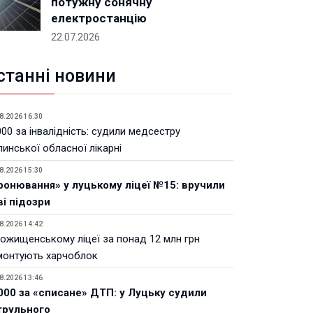
потужну сонячну
електростанцію
22.07.2026
станні новини
8.2026 16:30
00 за інвалідність: судили медсестру
инської обласної лікарні
8.2026 15:30
ронювання» у луцькому ліцеї №15: вручили
ві підозри
8.2026 14:42
Рожищенському ліцеї за понад 12 млн грн
монтують харчоблок
8.2026 13:46
000 за «списане» ДТП: у Луцьку судили
трульного