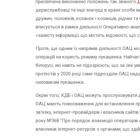
присвячена виконанню положень так званого
Д
держслужбовці та інші значущі в країні особи 
дружин, чоловіків, коханок і коханців, рідних т
вписується в рамки діяльності Оперативно-анал
«захисту інформації, що містить відомості, що 
Проте, ще одним із напрямів діяльності ОАЦ мо
операцій на користь режиму лукашенка. Найчас
білорусі, які навіть не підозрюють, що за їхні
протестів у 2020 році саме підрозділи ОАЦ над
силовикам лукашенка.
Окрім того, КДБ і ОАЦ можуть прослуховувати д
ОАЦ мають повноваження для встановлення прос
зв'язку, інтернет-провайдерів і власників сайт
року №368 "Про порядок взаємодії операторів е
власників інтернет-ресурсів з органами, що зд