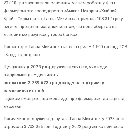
20 010 грн зарплати за основним місцем роботи у Філії
Фермерського господарства «Аміла» Пекарня «Хлібний
Край». Окрім цього, Ганна Микитюк отримала 108 317 грн у
вигляді процентів завдяки коштам, які вона зберігає на
депозитних рахунках у трьох банках.
Також торік Ганна Микитюк виграла приз – 1 500 грн від ТОВ
«Кард Індастріал».
Що цікаво,
у 2023 році
дружині депутата, яка веде
підприємницьку діяльність,
виплатили 2 789 673 грн доходу на підтримку
самозайнятих осіб
. Цілком ймовірно, що мова йде про фермерські дотації від
держави.
Таким чином, дружина депутата Ганна Микитюк у 2023 році
отримала 3 703 055 грн. Тоді, як у 2022 році жінка принесла