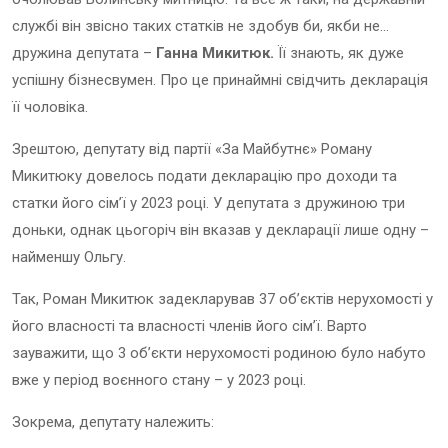
службі він звісно таких статків не здобув би, якби не…
дружина депутата –
Ганна Микитюк.
Її знають, як дуже
успішну бізнесвумен. Про це принаймні свідчить декларація
її чоловіка.
Зрештою, депутату від партії «За Майбутнє» Роману
Микитюку довелось подати декларацію про доходи та
статки його сім’ї у 2023 році. У депутата з дружиною три
доньки, однак цьогоріч він вказав у декларації лише одну –
найменшу Ольгу.
Так, Роман Микитюк задекларував 37 об’єктів нерухомості у
його власності та власності членів його сім’ї. Варто
зауважити, що 3 об’єкти нерухомості родиною було набуто
вже у період воєнного стану – у 2023 році.
Зокрема, депутату належить: