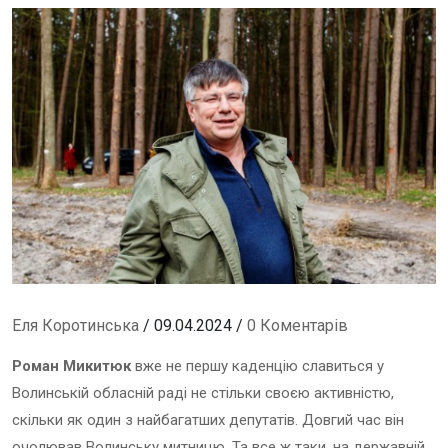
Еля Коротинська
/ 09.04.2024 /
0 Коментарів
Роман Микитюк
вже не першу каденцію славиться у
Волинській обласній раді не стільки своєю активністю,
скільки як один з найбагатших депутатів. Довгий час він
очолював Волинську митницю. Та все ж таки, на державній