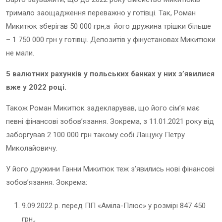
тримало заощадження переважно у готівці. Так, Роман
Микитюк зберігав 50 000 грн,а його дружина трішки більше
– 1 750 000 грн у готівці. Депозитів у фінустановах Микитюки
не мали.
5 валютних рахунків у польських банках у них з’явилися
вже у 2022 році.
Також Роман Микитюк задекларував, що його сім’я має
певні фінансові зобов’язання. Зокрема, з 11.01.2021 року від
заборгував 2 100 000 грн такому собі Лащуку Петру
Миколайовичу.
У його дружини Ганни Микитюк теж з’явились нові фінансові
зобов’язання. Зокрема:
9.09.2022 р. перед ПП «Аміла-Плюс» у розмірі 847 450
грн.,