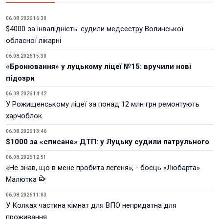
06.08.2026 16:30
$4000 за інвалідність: судили медсестру Волинської
обласної лікарні
06.08.2026 15:30
«Бронювання» у луцькому ліцеї №15: вручили нові
підозри
06.08.2026 14:42
У Рожищенському ліцеї за понад 12 млн грн ремонтують
харчоблок
06.08.2026 13:46
$1000 за «списане» ДТП: у Луцьку судили патрульного
06.08.2026 12:51
«Не знав, що в мене пробита легеня», - боєць «Любарта»
Малютка
06.08.2026 11:03
У Колках частина кімнат для ВПО непридатна для
проживання