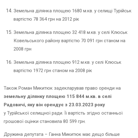
Земельна ділянка площею 1680 м.кв. у селищі Турійськ
вартістю 78 364 грн на 2012 рік
Земельна ділянка площею 32 418 м.кв. у селі Клюськ
Ковельського району вартістю 70 091 грн станом на
2008 грн
Земельна ділянка площею 912 м.кв. у селі Клюськ
вартістю 1972 грн станом на 2008 рік
Також Роман Микитюк задекларував право оренди на
земельну ділянку площею 115 844 м.кв. в селі
Радовичі, яку він орендує з 23.03.2023 року
у Турійської селищної ради. Її вартість згідно останньої
грошової оцінки становила 80 599 грн.
Дружина депутата – Ганна Микитюк має дещо більше