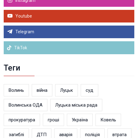
Instagram
Youtube
Telegram
TikTok
Теги
Волинь
війна
Луцьк
суд
Волинська ОДА
Луцька міська рада
прокуратура
гроші
Україна
Ковель
загиблі
ДТП
аварія
поліція
втрата