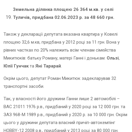
Земельна ділянка площею 26 364 м.кв. у селі
Туличів, придбана 02.06.2023 р. за 48 660 грн.
Також у декларації депутата вказана квартира у Ковелі
площею 32,6 м.кв, придбана у 2012 році за 11 грн. Вона у
рівних частках по 20% належить всім членам сімейства
Микитюків: батьку Роману, матері Ганні і донькам:
Ользі
,
Юлії Гунчак
та
Яні Тарарай
.
Окрім цього, депутат Роман Микитюк задекларував 32
транспортні засоби.
Так, у власності його дружини Ганни лише 2 автомобілі –
ВАС 21011 1976 р.в., придбаний у 2020 році за 12 000 грн. та
ЗАЗ 968-М 1989 р.в., придбаний у 2020 р. за 10 000 грн. Окрім
цього у дружини депутата власний причіп-автокемпінг
HOBBY-12 2008 р.в., придбаний у 2013 році за 80 000 грн.