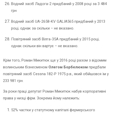
Водний засіб Ладога-2 придбаний у 2008 році за 3 484
грн
Водний засіб UA-2658-KV GALIA565 придбаний у 2013
році, однак за скільки – не вказано.
Повітряний засіб Вілга-35А придбаний у 2015 році,
однак скільки він вартує – не вказано.
Крім того, Роман Микитюк ще у 2016 році разом з відомим
волинським бізнесменом
Олегом Борбелюком
придбали
повітряний засіб Cessna 182-Р 1975 р.в., який обійшовся їм у
233 981 грн.
За роки праці депутат Роман Микитюк набув корпоративні
права у низці фірм. Зокрема йому належить:
52% частки у статутному капіталі фермерського