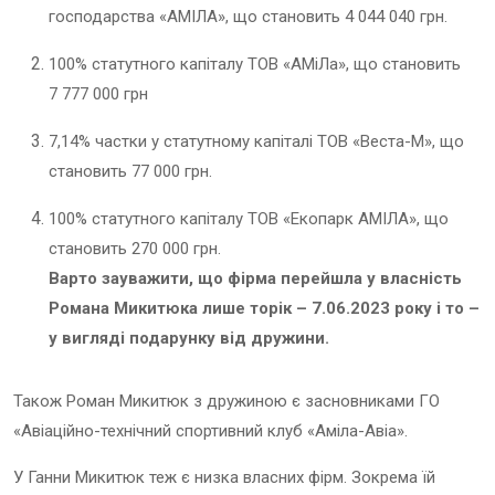
господарства «АМІЛА», що становить 4 044 040 грн.
100% статутного капіталу ТОВ «АМіЛа», що становить
7 777 000 грн
7,14% частки у статутному капіталі ТОВ «Веста-М», що
становить 77 000 грн.
100% статутного капіталу ТОВ «Екопарк АМІЛА», що
становить 270 000 грн.
Варто зауважити, що фірма перейшла у власність
Романа Микитюка лише торік – 7.06.2023 року і то –
у вигляді подарунку від дружини.
Також Роман Микитюк з дружиною є засновниками ГО
«Авіаційно-технічний спортивний клуб «Аміла-Авіа».
У Ганни Микитюк теж є низка власних фірм. Зокрема їй