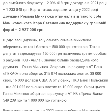
до сімейного бюджету – 2 096 418 грн доходу, а в 2021 році
– 1 233 848 грн. Варто також зауважити, що у 2022 році
дружина Романа Микитюка отримала від такого собі
Маньковського Ігора Євгеновича подарунок у грошовій
формі – 2 927 000 грн.
Щодо заощаджень, то у самого Романа Микитюка
збережень не так і багато – 500 000 грн готівкою. Також
депутат задекларував 150 000 грн позичених третім особам
з рахунків ТОВ «Аміла». Значно більше заощадила його
дружина – Ганна Микитюк.
Зокрема, на рахунку в АТ Банк
«ПЕКАО
» вона зберігає 315 074 польських злотих, 38 000
євро, 16 000 доларів США. А от у банку ПКО Банк Польський
– ще 301 022 польських злотих та 10 000 євро. Окрім цього
Ганна Микитюк зберігає на рахунку в АТ КБ «ПриватБанк»
549 238 грн та 1 000 000 грн готівкою.
Варто зауважити, що до 2022 року сімейство Микитюків