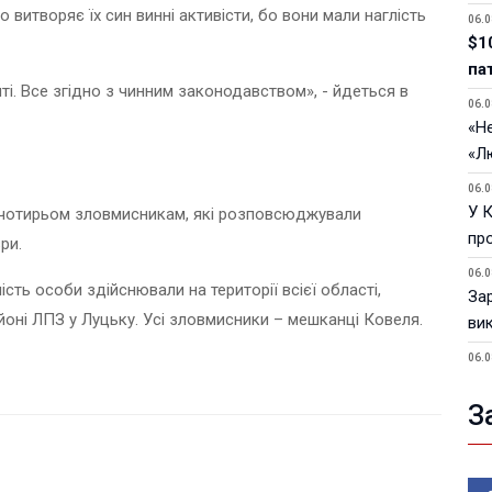
що витворяє їх син винні активісти, бо вони мали наглість
06.0
$1
па
яті. Все згідно з чинним законодавством», - йдеться в
06.0
«Не
«Л
06.0
У 
 чотирьом зловмисникам, які розповсюджували
пр
ри.
06.0
ть особи здійснювали на території всієї області,
За
айоні ЛПЗ у Луцьку. Усі зловмисники – мешканці Ковеля.
ви
06.0
У 
З
05.0
Пор
Ma