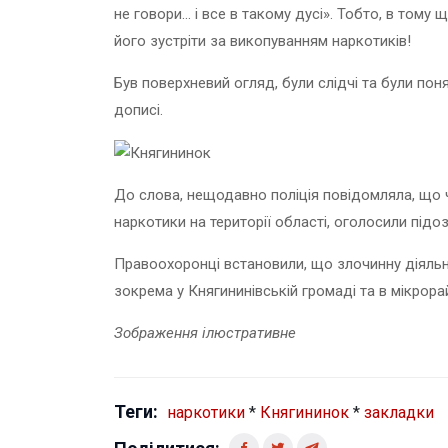
не говори... і все в такому дусі». Тобто, в тому 
його зустріти за викопуванням наркотиків!
Був поверхневий огляд, були слідчі та були пон
дописі.
До слова, нещодавно поліція повідомляла, що
наркотики на території області, оголосили підоз
Правоохоронці встановили, що злочинну діяльніс
зокрема у Княгининівській громаді та в мікрор
Зображення ілюстративне
Теги:
наркотики
*
Княгининок
*
закладки