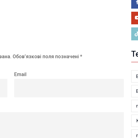
05.0
У 
ве
Т
вана.
Обов’язкові поля позначені *
Email