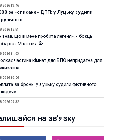
8.2026 13:46
000 за «списане» ДТП: у Луцьку судили
трульного
8.2026 12:51
 знав, що в мене пробита легеня», - боєць
юбарта» Малютка
8.2026 11:03
Колках частина кімнат для ВПО непридатна для
оживання
8.2026 10:26
рплата за бронь: у Луцьку судили фіктивного
кладача
8.2026 09:32
Луцьку незабаром відкриють ветеранський хаб
алишайся на зв’язку
8.2026 21:18
івняння телеоб'єктивів Sigma Sports та Sony G-
ster