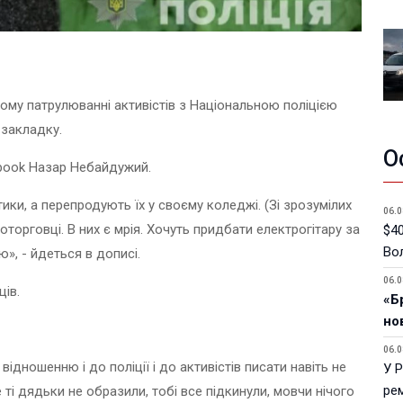
ьному патрулюванні активістів з Національною поліцією
 закладку.
О
book Назар Небайдужий.
ки, а перепродують їх у своєму коледжі. (Зі зрозумілих
06.0
торговці. В них є мрія. Хочуть придбати електрогітару за
$40
Вол
», - йдеться в дописі.
06.0
ців.
«Б
но
06.0
відношенню і до поліції і до активістів писати навіть не
У 
ре
 ті дядьки не образили, тобі все підкинули, мовчи нічого