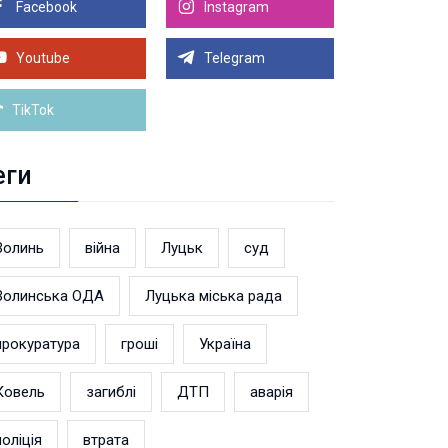
Facebook
Instagram
8.2026 21:00
Луцьку на 99,9% готовий новий Державний
теранський простір. ВІДЕО
Youtube
Telegram
Більше новин
TikTok
еги
Волинь
війна
Луцьк
суд
Волинська ОДА
Луцька міська рада
прокуратура
гроші
Україна
Ковель
загиблі
ДТП
аварія
поліція
втрата