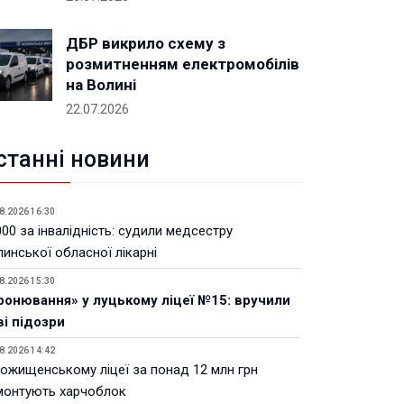
ДБР викрило схему з
розмитненням електромобілів
на Волині
22.07.2026
станні новини
8.2026 16:30
00 за інвалідність: судили медсестру
инської обласної лікарні
8.2026 15:30
ронювання» у луцькому ліцеї №15: вручили
ві підозри
8.2026 14:42
Рожищенському ліцеї за понад 12 млн грн
монтують харчоблок