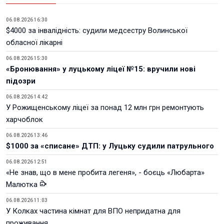
06.08.2026 16:30
$4000 за інвалідність: судили медсестру Волинської
обласної лікарні
06.08.2026 15:30
«Бронювання» у луцькому ліцеї №15: вручили нові
підозри
06.08.2026 14:42
У Рожищенському ліцеї за понад 12 млн грн ремонтують
харчоблок
06.08.2026 13:46
$1000 за «списане» ДТП: у Луцьку судили патрульного
06.08.2026 12:51
«Не знав, що в мене пробита легеня», - боєць «Любарта»
Малютка
06.08.2026 11:03
У Колках частина кімнат для ВПО непридатна для
проживання