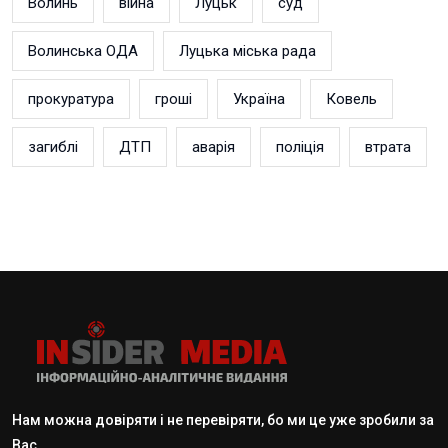
Волинь
війна
Луцьк
суд
Волинська ОДА
Луцька міська рада
прокуратура
гроші
Україна
Ковель
загиблі
ДТП
аварія
поліція
втрата
Нам можна довіряти і не перевіряти, бо ми це уже зробили за
Вас.