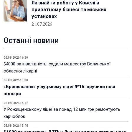
Як знайти роботу у Ковелі в
приватному бізнесі та міських
установах
21.07.2026
Останні новини
06.08.2026 16:30
$4000 за інвалідність: судили медсестру Волинської
обласної лікарні
06.08.2026 15:30
«Бронювання» у луцькому ліцеї №15: вручили нові
підозри
06.08.2026 14:42
У Рожищенському ліцеї за понад 12 млн грн ремонтують
харчоблок
06.08.2026 13:46
$1000 за «списане» ДТП: у Луцьку судили патрульного