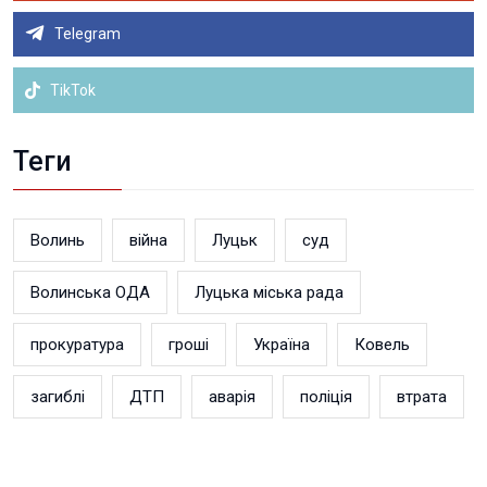
Telegram
TikTok
Теги
Волинь
війна
Луцьк
суд
Волинська ОДА
Луцька міська рада
прокуратура
гроші
Україна
Ковель
загиблі
ДТП
аварія
поліція
втрата