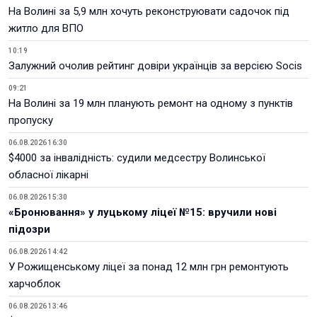
На Волині за 5,9 млн хочуть реконструювати садочок під
житло для ВПО
10:19
Залужний очолив рейтинг довіри українців за версією Socis
09:21
На Волині за 19 млн планують ремонт на одному з пунктів
пропуску
06.08.2026 16:30
$4000 за інвалідність: судили медсестру Волинської
обласної лікарні
06.08.2026 15:30
«Бронювання» у луцькому ліцеї №15: вручили нові
підозри
06.08.2026 14:42
У Рожищенському ліцеї за понад 12 млн грн ремонтують
харчоблок
06.08.2026 13:46