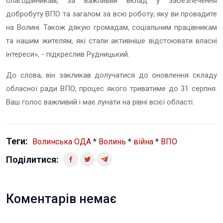
благодійникам, за важливий вклад у забезпечення
добробуту ВПО та загалом за всю роботу, яку ви провадите
на Волині. Також дякую громадам, соціальним працівникам
та нашим жителям, які стали активніше відстоювати власні
інтереси», - підкреслив Рудницький.
До слова, він закликав долучатися до оновлення складу
обласної ради ВПО, процес якого триватиме до 31 серпня.
Ваш голос важливий і має лунати на рівні всієї області.
Теги:
Волинська ОДА
*
Волинь
*
війна
*
ВПО
Поділитися:
Коментарів немає