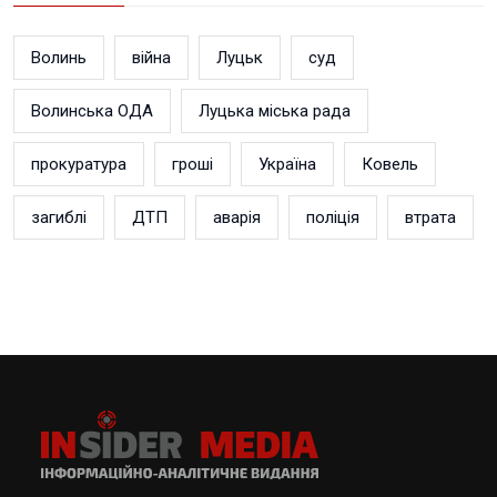
Волинь
війна
Луцьк
суд
Волинська ОДА
Луцька міська рада
прокуратура
гроші
Україна
Ковель
загиблі
ДТП
аварія
поліція
втрата