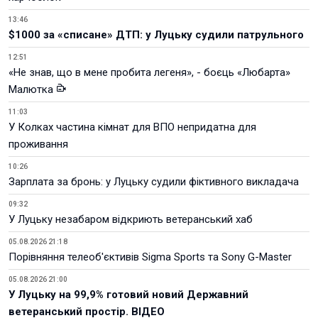
13:46
$1000 за «списане» ДТП: у Луцьку судили патрульного
12:51
«Не знав, що в мене пробита легеня», - боєць «Любарта»
Малютка
11:03
У Колках частина кімнат для ВПО непридатна для
проживання
10:26
Зарплата за бронь: у Луцьку судили фіктивного викладача
09:32
У Луцьку незабаром відкриють ветеранський хаб
05.08.2026 21:18
Порівняння телеоб'єктивів Sigma Sports та Sony G-Master
05.08.2026 21:00
У Луцьку на 99,9% готовий новий Державний
ветеранський простір. ВІДЕО