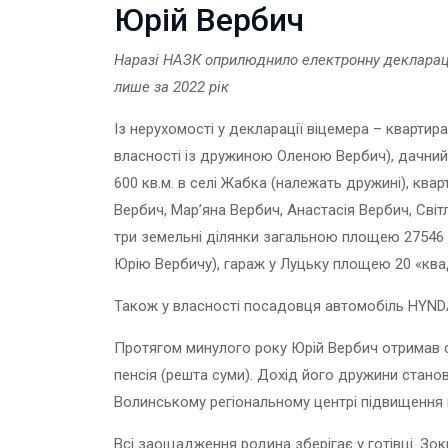
Юрій Вербич
Наразі НАЗК оприлюднило електронну декларац
лише за 2022 рік
Із нерухомості у декларації віцемера – квартира
власності із дружиною Оленою Вербич), дачни
600 кв.м. в селі Жабка (належать дружині), ква
Вербич, Мар’яна Вербич, Анастасія Вербич, Сві
три земельні ділянки загальною площею 27546 
Юрію Вербичу), гараж у Луцьку площею 20 «ква
Також у власності посадовця автомобіль HYNDA
Протягом минулого року Юрій Вербич отримав суку
пенсія (решта суми). Дохід його дружини становив
Волинському регіональному центрі підвищення кв
Всі заощадження родина зберігає у готівці. Зокр