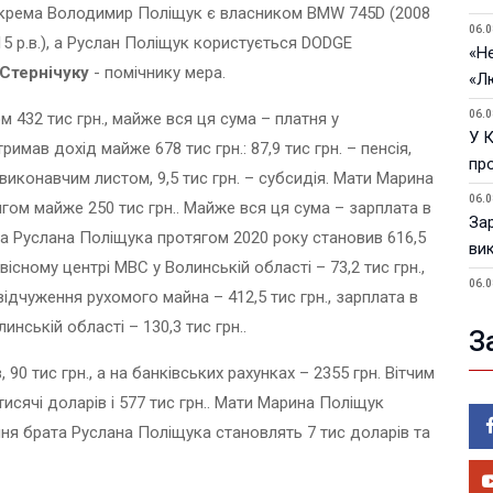
Зокрема Володимир Поліщук є власником BMW 745D (2008
06.0
5 р.в.), а Руслан Поліщук користується DODGE
«Не
Стернічуку
- помічнику мера.
«Л
06.0
 432 тис грн., майже вся ця сума – платня у
У 
имав дохід майже 678 тис грн.: 87,9 тис грн. – пенсія,
пр
з виконавчим листом, 9,5 тис грн. – субсидія. Мати Марина
06.0
ом майже 250 тис грн.. Майже вся ця сума – зарплата в
За
ата Руслана Поліщука протягом 2020 року становив 616,5
ви
вісному центрі МВС у Волинській області – 73,2 тис грн.,
06.0
 відчуження рухомого майна – 412,5 тис грн., зарплата в
У 
нській області – 130,3 тис грн..
З
05.0
Пор
 90 тис грн., а на банківських рахунках – 2355 грн. Вітчим
Ma
исячі доларів і 577 тис грн.. Мати Марина Поліщук
05.0
ня брата Руслана Поліщука становлять 7 тис доларів та
У 
ве