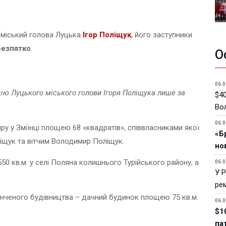
в
и міський голова Луцька
Ігор Поліщук
, його заступники
Безпятко
.
О
06.0
ю Луцького міського голови Ігоря Поліщука лише за
$40
Вол
06.0
ру у Зміїнці площею 68 «квадратів», співвласниками якої
«Б
іщук та вітчим Володимир Поліщук.
но
0 кв.м. у селі Поляна колишнього Турійського району, а
06.0
У 
ре
інченого будівництва – дачний будинок площею 75 кв.м.
06.0
$1
па