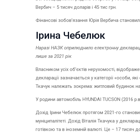
Вербич – 5 тисяч доларів і 45 тис грн.
Фінансові зобов’язання Юрія Вербича становили 
Ірина Чебелюк
Наразі НАЗК оприлюднило електронну деклараці
лише за 2021 рік
Власником усіх об’єктів нерухомості, відображен
декларації зазначається у категорії «особи, як
Ткачук належать зокрема: житловий будинок на 1
У родини автомобіль HYUNDAI TUCSON (2016 р.в.
Дохід Ірини Чебелюк протягом 2021-го становив 
муніципалітеті. Дохід Віталія Ткачука у деклар
готівкою та в іноземній валюті. Це – 17 тисяч до