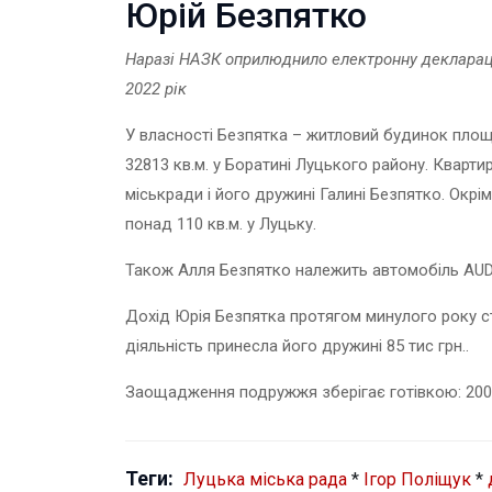
Юрій Безпятко
Наразі НАЗК оприлюднило електронну декларац
2022 рік
У власності Безпятка – житловий будинок площ
32813 кв.м. у Боратині Луцького району. Кварт
міськради і його дружині Галині Безпятко. Окр
понад 110 кв.м. у Луцьку.
Також Алля Безпятко належить автомобіль AUDI 
Дохід Юрія Безпятка протягом минулого року ста
діяльність принесла його дружині 85 тис грн..
Заощадження подружжя зберігає готівкою: 200 т
Теги:
Луцька міська рада
*
Ігор Поліщук
*