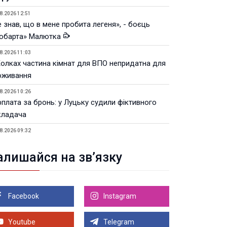
8.2026 12:51
 знав, що в мене пробита легеня», - боєць
юбарта» Малютка
8.2026 11:03
Колках частина кімнат для ВПО непридатна для
оживання
8.2026 10:26
рплата за бронь: у Луцьку судили фіктивного
кладача
8.2026 09:32
Луцьку незабаром відкриють ветеранський хаб
алишайся на зв’язку
8.2026 21:18
івняння телеоб'єктивів Sigma Sports та Sony G-
ster
Facebook
Instagram
8.2026 21:00
Луцьку на 99,9% готовий новий Державний
теранський простір. ВІДЕО
Youtube
Telegram