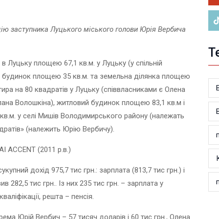
ію заступника Луцького міського голови Юрія Вербича
Т
 в Луцьку площею 67,1 кв.м. у Луцьку (у спільній
й будинок площею 35 кв.м. та земельна ділянка площею
ртира на 80 квадратів у Луцьку (співвласниками є Олена
тлана Волошкіна), житловий будинок площею 83,1 кв.м і
кв.м. у селі Мишів Володимирського району (належать
дратів» (належить Юрію Вербичу).
I ACCENT (2011 р.в.)
пний дохід 975,7 тис грн.: зарплата (813,7 тис грн.) і
 282,5 тис грн.. Із них 235 тис грн. – зарплата у
аліфікації, решта – пенсія.
ема Юрій Вербич – 57 тисяч доларів і 60 тис грн., Олена