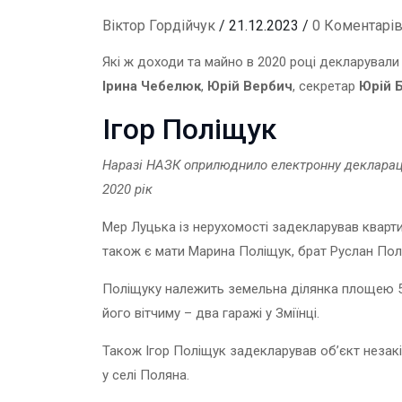
Віктор Гордійчук
/ 21.12.2023 /
0 Коментарі
Які ж доходи та майно в 2020 році декларувал
Ірина Чебелюк
,
Юрій Вербич
, секретар
Юрій 
Ігор Поліщук
Наразі НАЗК оприлюднило електронну деклараці
2020 рік
Мер Луцька із нерухомості задекларував кварти
також є мати Марина Поліщук, брат Руслан Пол
Поліщуку належить земельна ділянка площею 55
його вітчиму – два гаражі у Зміїнці.
Також Ігор Поліщук задекларував об’єкт незак
у селі Поляна.