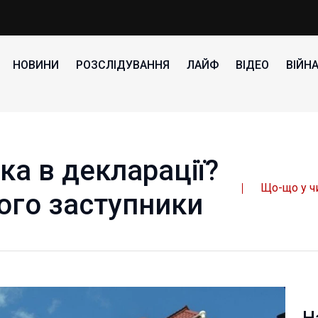
НОВИНИ
РОЗСЛІДУВАННЯ
ЛАЙФ
ВІДЕО
ВІЙН
а в декларації?
Що-що у чи
його заступники