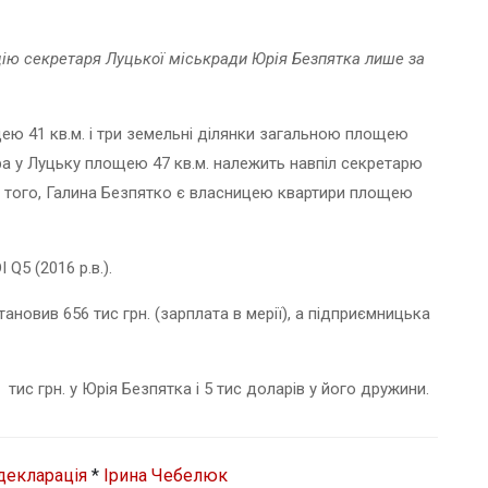
ію секретаря Луцької міськради Юрія Безпятка лише за
ею 41 кв.м. і три земельні ділянки загальною площею
ира у Луцьку площею 47 кв.м. належить навпіл секретарю
ім того, Галина Безпятко є власницею квартири площею
Q5 (2016 р.в.)
.
новив 656 тис грн. (зарплата в мерії), а підприємницька
ис грн. у Юрія Безпятка і 5 тис доларів у його дружини.
декларація
*
Ірина Чебелюк