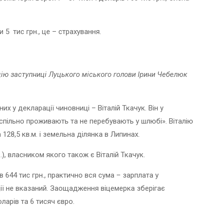
5 тис грн., це – страхування.
ю заступниці Луцького міського голови Ірини Чебелюк
их у декларації чиновниці – Віталій Ткачук. Він у
і спільно проживають та не перебувають у шлюбі»
. Віталію
28,5 кв.м. і земельна ділянка в Липинах.
), власником якого також є Віталій Ткачук.
644 тис грн., практично вся сума – зарплата у
ації не вказаний. Заощадження віцемерка зберігає
ларів та 6 тисяч євро.