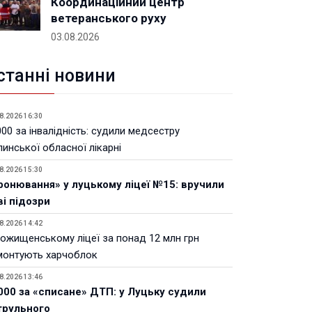
Координаційний центр
ветеранського руху
03.08.2026
станні новини
8.2026 16:30
00 за інвалідність: судили медсестру
инської обласної лікарні
8.2026 15:30
ронювання» у луцькому ліцеї №15: вручили
ві підозри
8.2026 14:42
Рожищенському ліцеї за понад 12 млн грн
монтують харчоблок
8.2026 13:46
000 за «списане» ДТП: у Луцьку судили
трульного