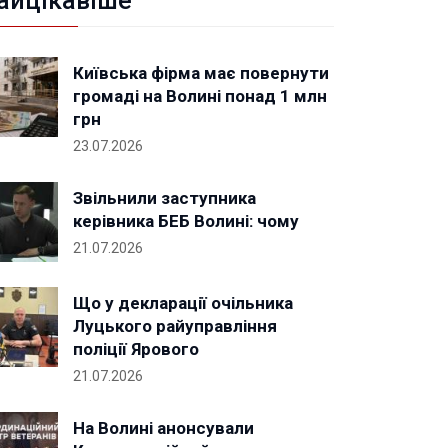
айцікавіше
Київська фірма має повернути
громаді на Волині понад 1 млн
грн
23.07.2026
Звільнили заступника
керівника БЕБ Волині: чому
21.07.2026
Що у декларації очільника
Луцького райуправління
поліції Ярового
21.07.2026
На Волині анонсували