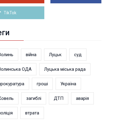
Більше новин
TikTok
еги
Волинь
війна
Луцьк
суд
Волинська ОДА
Луцька міська рада
прокуратура
гроші
Україна
Ковель
загиблі
ДТП
аварія
поліція
втрата