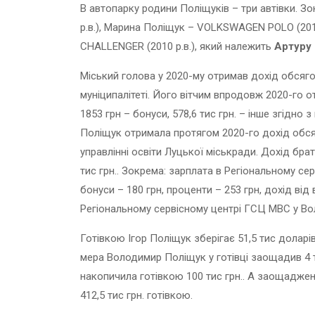
В автопарку родини Поліщуків – три автівки. 
р.в.), Марина Поліщук – VOLKSWAGEN POLO (201
CHALLENGER (2010 р.в.), який належить
Артуру 
Міський голова у 2020-му отримав дохід обсягом
муніципалітеті. Його вітчим впродовж 2020-го отр
1853 грн – бонуси, 578,6 тис грн. – інше згідно 
Поліщук отримала протягом 2020-го дохід обсяг
управлінні освіти Луцької міськради. Дохід бр
тис грн.. Зокрема: зарплата в Регіональному сер
бонуси – 180 грн, проценти – 253 грн, дохід від
Регіональному сервісному центрі ГСЦ МВС у Воли
Готівкою Ігор Поліщук зберігає 51,5 тис доларів,
мера Володимир Поліщук у готівці заощадив 4 т
накопичила готівкою 100 тис грн.. А заощаджен
412,5 тис грн. готівкою.