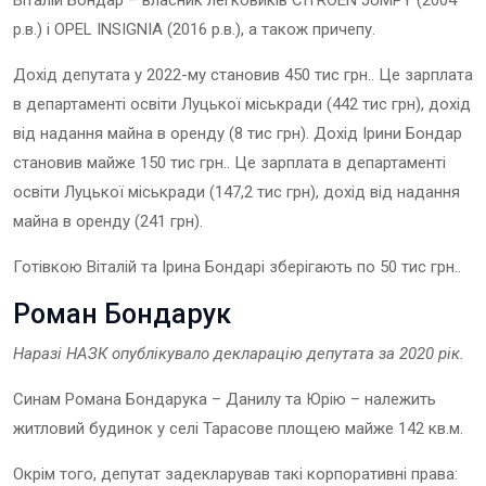
р.в.) і OPEL INSIGNIA (2016 р.в.), а також причепу.
Дохід депутата у 2022-му становив 450 тис грн.. Це зарплата
в департаменті освіти Луцької міськради (442 тис грн), дохід
від надання майна в оренду (8 тис грн). Дохід Ірини Бондар
становив майже 150 тис грн.. Це зарплата в департаменті
освіти Луцької міськради (147,2 тис грн), дохід від надання
майна в оренду (241 грн).
Готівкою Віталій та Ірина Бондарі зберігають по 50 тис грн..
Роман Бондарук
Наразі НАЗК опублікувало декларацію депутата за 202
0
рік.
Синам Романа Бондарука – Данилу та Юрію – належить
житловий будинок у селі Тарасове площею майже 142 кв.м.
Окрім того, депутат задекларував такі корпоративні права: