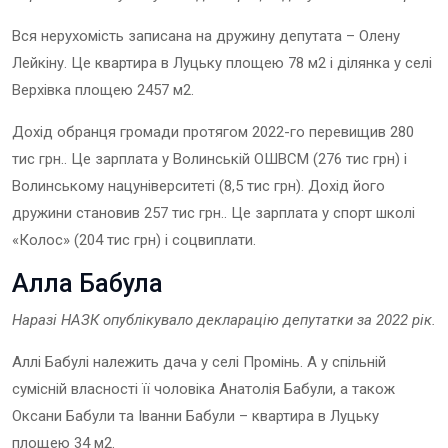
Вся нерухомість записана на дружину депутата – Олену
Лейкіну. Це квартира в Луцьку площею 78 м2 і ділянка у селі
Верхівка площею 2457 м2.
Дохід обранця громади протягом 2022-го перевищив 280
тис грн.. Це зарплата у Волинській ОШВСМ (276 тис грн) і
Волинському нацуніверситеті (8,5 тис грн). Дохід його
дружини становив 257 тис грн.. Це зарплата у спорт школі
«Колос» (204 тис грн) і соцвиплати.
Алла Бабула
Наразі НАЗК опублікувало декларацію
депутат
ки
за 202
2
рік.
Аллі Бабулі належить дача у селі Промінь. А у спільній
сумісній власності її чоловіка Анатолія Бабули, а також
Оксани Бабули та Іванни Бабули – квартира в Луцьку
площею 34 м2.