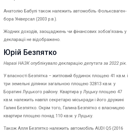
Анатолію Бабулі також належить автомобіль Фольксваген-
бора Універсал (2003 р.в.).
Жодних доходів, заощаджень чи фінансових зобов’язань у
декларації не відображено.
Юрій Безпятко
Наразі НАЗК опублікувало декларацію
депутат
а
за 202
2
рік.
У власності Безпятка – житловий будинок площею 41 кв.м. і
три земельні ділянки загальною площею 32813 кв.м. у
Боратині Луцького району. Квартира у Луцьку площею 47
кв.м. належить навпіл секретарю міськради і його дружині
Галині Безпятко. Окрім того, Галина Безпятко є власницею
квартири площею понад 110 кв.м. у Луцьку.
Також Алля Безпятко належить автомобіль AUDI Q5 (2016