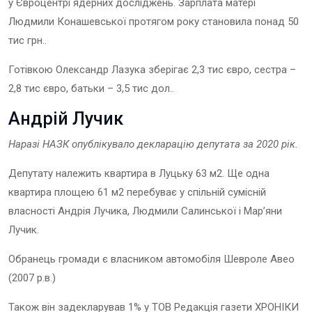
у Євроцентрі ядерних досліджень. Зарплата матері
Людмили Конашевської протягом року становила понад 50
тис грн..
Готівкою Олександр Лазука зберігає 2,3 тис євро, сестра –
2,8 тис євро, батьки – 3,5 тис дол..
Андрій Лучик
Наразі НАЗК опублікувало декларацію депутата
за 202
0
рік.
Депутату належить квартира в Луцьку 63 м2. Ще одна
квартира площею 61 м2 перебуває у спільній сумісній
власності Андрія Лучика, Людмили Салинської і Мар’яни
Лучик.
Обранець громади є власником автомобіля Шевроле Авео
(2007 р.в.)
Також він задекларував 1% у ТОВ Редакція газети ХРОНІКИ