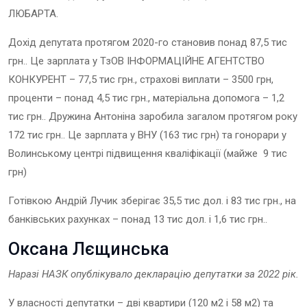
ЛЮБАРТА.
Дохід депутата протягом 2020-го становив понад 87,5 тис
грн.. Це зарплата у ТзОВ ІНФОРМАЦІЙНЕ АГЕНТСТВО
КОНКУРЕНТ – 77,5 тис грн., страхові виплати – 3500 грн,
проценти – понад 4,5 тис грн., матеріальна допомога – 1,2
тис грн.. Дружина Антоніна заробила загалом протягом року
172 тис грн.. Це зарплата у ВНУ (163 тис грн) та гонорари у
Волинському центрі підвищення кваліфікації (майже 9 тис
грн)
Готівкою Андрій Лучик зберігає 35,5 тис дол. і 83 тис грн., на
банківських рахунках – понад 13 тис дол. і 1,6 тис грн..
Оксана Лєщинська
Наразі НАЗК опублікувало декларацію
депутат
ки
за 2022
рік.
У власності депутатки – дві квартири (120 м2 і 58 м2) та