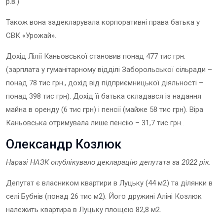
р.в.)
Також вона задекларувала корпоративні права батька у
СВК «Урожай».
Дохід Лілії Каньовської становив понад 477 тис грн.
(зарплата у гуманітарному відділі Заборольської сільради –
понад 78 тис грн., дохід від підприємницької діяльності –
понад 398 тис грн). Дохід її батька складався із надання
майна в оренду (6 тис грн) і пенсії (майже 58 тис грн). Віра
Каньовська отримувала лише пенсію – 31,7 тис грн..
Олександр Козлюк
Наразі НАЗК опублікувало декларацію депутат
а
за 202
2
рік.
Депутат є власником квартири в Луцьку (44 м2) та ділянки в
селі Бубнів (понад 26 тис м2). Його дружині Аліні Козлюк
належить квартира в Луцьку площею 82,8 м2.