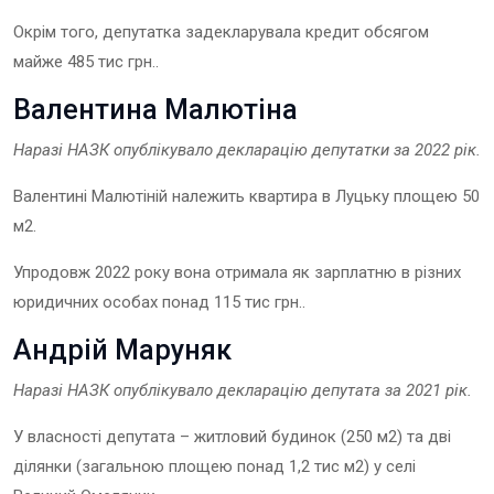
Окрім того, депутатка задекларувала кредит обсягом
майже 485 тис грн..
Валентина Малютіна
Наразі НАЗК опублікувало декларацію
депута
тки
за 2022
рік.
Валентині Малютіній належить квартира в Луцьку площею 50
м2.
Упродовж 2022 року вона отримала як зарплатню в різних
юридичних особах понад 115 тис грн..
Андрій Маруняк
Наразі НАЗК опублікувало декларацію
депута
та
за 202
1
рік.
У власності депутата – житловий будинок (250 м2) та дві
ділянки (загальною площею понад 1,2 тис м2) у селі