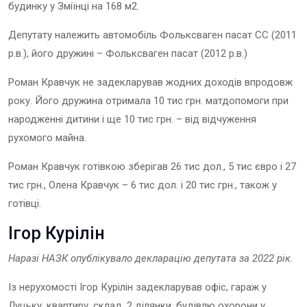
будинку у Зміїнці на 168 м2.
Депутату належить автомобіль Фольксваген пасат СС (2011
р.в.), його дружині – Фольксваген пасат (2012 р.в.)
Роман Кравчук не задекларував жодних доходів впродовж
року. Його дружина отримала 10 тис грн. матдопомоги при
народженні дитини і ще 10 тис грн. – від відчуження
рухомого майна.
Роман Кравчук готівкою зберігав 26 тис дол., 5 тис євро і 27
тис грн., Олена Кравчук – 6 тис дол. і 20 тис грн., також у
готівці.
Ігор Курілін
Наразі НАЗК опублікувало декларацію депутата
за 202
2
рік.
Із нерухомості Ігор Курілін задекларував офіс, гараж у
Луцьку, квартиру, склад, 2 ділянки, будівлю охорони у