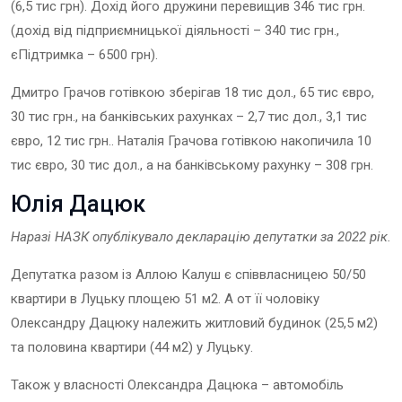
(6,5 тис грн). Дохід його дружини перевищив 346 тис грн.
(дохід від підприємницької діяльності – 340 тис грн.,
єПідтримка – 6500 грн).
Дмитро Грачов готівкою зберігав 18 тис дол., 65 тис євро,
30 тис грн., на банківських рахунках – 2,7 тис дол., 3,1 тис
євро, 12 тис грн.. Наталія Грачова готівкою накопичила 10
тис євро, 30 тис дол., а на банківському рахунку – 308 грн.
Юл
ія Дацюк
Наразі НАЗК опублікувало декларацію депутат
ки
за 2022 рік.
Депутатка разом із Аллою Калуш є співвласницею 50/50
квартири в Луцьку площею 51 м2. А от її чоловіку
Олександру Дацюку належить житловий будинок (25,5 м2)
та половина квартири (44 м2) у Луцьку.
Також у власності Олександра Дацюка – автомобіль