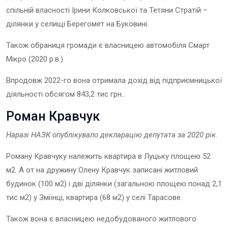
спільній власності Ірини Колковської та Тетяни Стратій –
ділянки у селищі Берегомет на Буковині.
Також обраниця громади є власницею автомобіля Смарт
Мікро (2020 р.в.)
Впродовж 2022-го вона отримала дохід від підприємницької
діяльності обсягом 843,2 тис грн..
Роман Кравчук
Наразі НАЗК опублікувало декларацію депутат
а
за 202
0
рік.
Роману Кравчуку належить квартира в Луцьку площею 52
м2. А от на дружину Олену Кравчук записані житловий
будинок (100 м2) і дві ділянки (загальною площею понад 2,1
тис м2) у Зміїнці, квартира (68 м2) у селі Тарасове.
Також вона є власницею недобудованого житлового