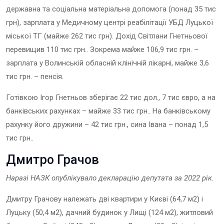
державна та соціальна матеріальна допомога (понад 35 тис
грн), зарплата у Медичному центрі реабілітації УБД Луцької
міської ТГ (майже 262 тис грн).
Дохід Світлани Гнетньової
перевищив 110 тис грн.. Зокрема майже 106,9 тис грн. –
зарплата у Волинській обласній клінічній лікарні, майже 3,6
тис грн. – пенсія.
Готівкою Ігор Гнетньов зберігає 22 тис дол., 7 тис євро, а на
банківських рахунках – майже 33 тис грн.. На банківському
рахунку його дружини – 42 тис грн., сина Івана – понад 1,5
тис грн..
Дмитро Грачов
Наразі НАЗК опублікувало декларацію депутата за 202
2
рік.
Дмитру Грачову належать дві квартири у Києві (64,7 м2) і
Луцьку (50,4 м2), дачний будинок у Лищі (124 м2), житловий