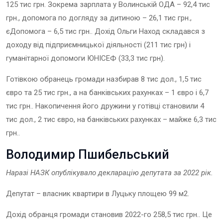
125
тис грн. Зокрема зарплата у Волинській ОДА –
92
,
4
тис
грн., допомога по догляду за дитиною –
26
,
1
тис грн.,
єДопомога
–
6,5
тис грн.. Дохід Ольги Наход складався
з
доходу від підприємницької діяльності (211 тис грн) і
гуманітарної допомоги ЮНІСЕФ (33,3 тис грн)
.
Готівкою обранець громади назбирав 8 тис дол.,
1,5
тис
євро та
25
тис грн., а на банківських рахунках –
1
євро і 6,
7
тис грн.. Накопичення його дружини у готівці становили 4
тис дол.,
2
тис євро, на банківських рахунках – майже
6,
3 тис
грн..
Володимир Пшибельський
Наразі НАЗК опублікувало декларацію депутат
а
за 202
2
рік.
Депутат – власник квартири в Луцьку площею 99 м2.
Дохід обранця громади становив 2022-го 258,5 тис грн.. Це