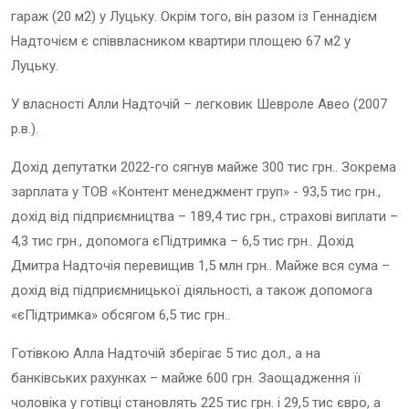
гараж (20 м2) у Луцьку. Окрім того, він разом із Геннадієм
Надточієм є співвласником квартири площею 67 м2 у
Луцьку.
У власності Алли Надточій – легковик Шевроле Авео (2007
р.в.).
Дохід депутатки 2022-го сягнув майже 300 тис грн.. Зокрема
зарплата у ТОВ «Контент менеджмент груп» - 93,5 тис грн.,
дохід від підприємництва – 189,4 тис грн., страхові виплати –
4,3 тис грн., допомога єПідтримка – 6,5 тис грн.. Дохід
Дмитра Надточія перевищив 1,5 млн грн.. Майже вся сума –
дохід від підприємницької діяльності, а також допомога
«єПідтримка» обсягом 6,5 тис грн..
Готівкою Алла Надточій зберігає 5 тис дол., а на
банківських рахунках – майже 600 грн. Заощадження її
чоловіка у готівці становлять 225 тис грн. і 29,5 тис євро, а