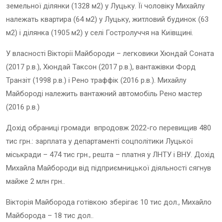
земельної ділянки (1328 м2) у Луцьку. Її чоловіку Михайлу
належать квартира (64 м2) у Луцьку, житловий будинок (63
м2) і ділянка (1905 м2) у селі Гостролуччя на Київщині.
У власності Вікторії Майбороди – легковики Хюндай Соната
(2017 р.в.), Хюндай Таксон (2017 р.в.), вантажівки Форд
Транзіт (1998 р.в.) і Рено траффік (2016 р.в.). Михайлу
Майбороді належить вантажний автомобіль Рено мастер
(2016 р.в.)
Дохід обраниці громади впродовж 2022-го перевищив 480
тис грн.: зарплата у департаменті соцполітики Луцької
міськради – 474 тис грн., решта – платня у ЛНТУ і ВНУ. Дохід
Михайла Майбороди від підприємницької діяльності сягнув
майже 2 млн грн..
Вікторія Майборода готівкою зберігає 10 тис дол., Михайло
Майборода – 18 тис дол..