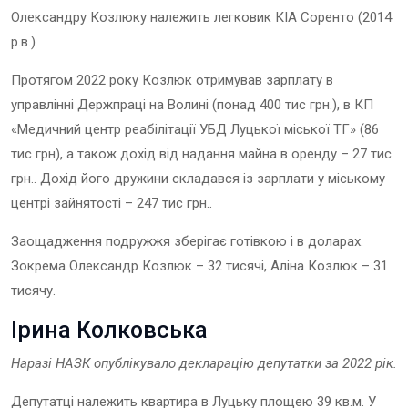
Олександру Козлюку належить легковик КІА Соренто (2014
р.в.)
Протягом 2022 року Козлюк отримував зарплату в
управлінні Держпраці на Волині (понад 400 тис грн.), в КП
«Медичний центр реабілітації УБД Луцької міської ТГ» (86
тис грн), а також дохід від надання майна в оренду – 27 тис
грн.. Дохід його дружини складався із зарплати у міському
центрі зайнятості – 247 тис грн..
Заощадження подружжя зберігає готівкою і в доларах.
Зокрема Олександр Козлюк – 32 тисячі, Аліна Козлюк – 31
тисячу.
Ірина Колковська
Наразі НАЗК опублікувало декларацію депутатки за 202
2
рік.
Депутатці належить квартира в Луцьку площею 39 кв.м. У