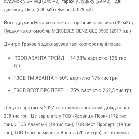
будинок у Зміїнці (245 м2), гараж у Луцьку (29 м2), і дві
ділянки у Лищі (600 м2) і Зміїнці (1029 м2).
Його дружині Наталії належать торговий павільйон (39 м2) у
Луцьку та автомобіль MERCEDES-BENZ GLE 350D (2017 р.в.)
Дмитро Грачов задекларував такі корпоративні права:
ТЗОВ АВАНТА ТРЕЙД – 14,28% вартістю 125 тис
грн.
ТЗОВ ТМ АВАНТА – 50% вартістю 175 тис грн.
ТЗОВ ВЕСТ ПРОПЕРТІ – 75% вартістю 262,5 тис грн.
Депутат протягом 2022-го отримав загальний дохід понад
238 тис грн.. Це зарплата у ТОВ «Яровиця-Парк» (172 тис
грн), у ТОВ Аванта-В (19 тис грн), ТОВ Вест Проперті (19 тис
грн), ТОВ Торгова мережа Аванта (20 тис грн), єПідтримка