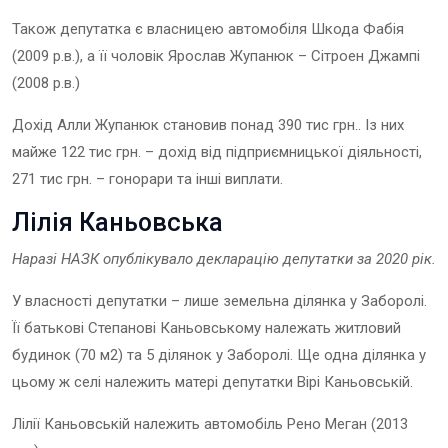
Також депутатка є власницею автомобіля Шкода Фабія
(2009 р.в.), а її чоловік Ярослав Жупанюк – Сітроен Джампі
(2008 р.в.)
Дохід Алли Жупанюк становив понад 390 тис грн.. Із них
майже 122 тис грн. – дохід від підприємницької діяльності,
271 тис грн. – гонорари та інші виплати.
Лілія Каньовська
Наразі НАЗК опублікувало декларацію депутатки за 202
0
рік.
У власності депутатки – лише земельна ділянка у Заборолі.
Її батькові Степанові Каньовському належать житловий
будинок (70 м2) та 5 ділянок у Заборолі. Ще одна ділянка у
цьому ж селі належить матері депутатки Вірі Каньовській.
Лілії Каньовській належить автомобіль Рено Меган (2013