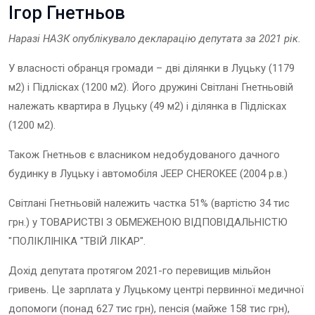
Ігор Гнетньов
Наразі НАЗК опублікувало декларацію депутата за 202
1
рік.
У власності обранця громади – дві ділянки в Луцьку (1179
м2) і Підлісках (1200 м2). Його дружині Світлані Гнетньовій
належать квартира в Луцьку (49 м2) і ділянка в Підлісках
(1200 м2).
Також Гнетньов є власником недобудованого дачного
будинку в Луцьку і автомобіля JEEP CHEROKEE (2004 р.в.)
Світлані Гнетньовій належить частка 51% (вартістю 34 тис
грн.) у ТОВАРИСТВІ З ОБМЕЖЕНОЮ ВІДПОВІДАЛЬНІСТЮ
"ПОЛІКЛІНІКА "ТВІЙ ЛІКАР"
.
Дохід депутата протягом 2021-го перевищив мільйон
гривень. Це зарплата у Луцькому центрі первинної медичної
допомоги (понад 627 тис грн), пенсія (майже 158 тис грн),