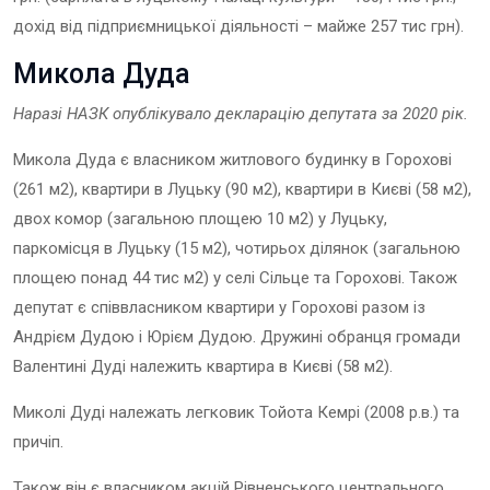
дохід від підприємницької діяльності – майже 257 тис грн).
Микола Дуда
Наразі НАЗК опублікувало декларацію депутат
а
за 202
0
рік.
Микола Дуда є власником житлового будинку в Горохові
(261 м2), квартири в Луцьку (90 м2), квартири в Києві (58 м2),
двох комор (загальною площею 10 м2) у Луцьку,
паркомісця в Луцьку (15 м2), чотирьох ділянок (загальною
площею понад 44 тис м2) у селі Сільце та Горохові. Також
депутат є співвласником квартири у Горохові разом із
Андрієм Дудою і Юрієм Дудою. Дружині обранця громади
Валентині Дуді належить квартира в Києві (58 м2).
Миколі Дуді належать легковик Тойота Кемрі (2008 р.в.) та
причіп.
Також він є власником акцій Рівненського центрального