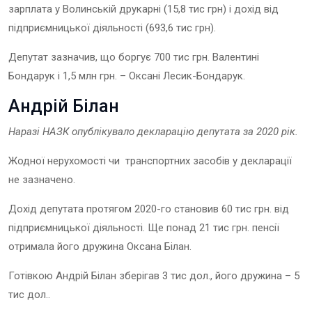
зарплата у Волинській друкарні (15,8 тис грн) і дохід від
підприємницької діяльності (693,6 тис грн).
Депутат зазначив, що боргує 700 тис грн. Валентині
Бондарук і 1,5 млн грн. – Оксані Лесик-Бондарук.
Андрій Білан
Наразі НАЗК опублікувало декларацію депутата за 202
0
рік.
Жодної нерухомості чи транспортних засобів у декларації
не зазначено.
Дохід депутата протягом 2020-го становив 60 тис грн. від
підприємницької діяльності. Ще понад 21 тис грн. пенсії
отримала його дружина Оксана Білан.
Готівкою Андрій Білан зберігав 3 тис дол., його дружина – 5
тис дол..