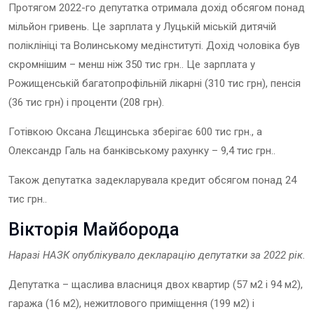
Протягом 2022-го депутатка отримала дохід обсягом понад
мільйон гривень. Це зарплата у Луцькій міській дитячій
поліклініці та Волинському медінституті. Дохід чоловіка був
скромнішим – менш ніж 350 тис грн.. Це зарплата у
Рожищенській багатопрофільній лікарні (310 тис грн), пенсія
(36 тис грн) і проценти (208 грн).
Готівкою Оксана Лєщинська зберігає 600 тис грн., а
Олександр Галь на банківському рахунку – 9,4 тис грн..
Також депутатка задекларувала кредит обсягом понад 24
тис грн..
Вікторія Майборода
Наразі НАЗК опублікувало декларацію
депутат
ки
за 2022
рік.
Депутатка – щаслива власниця двох квартир (57 м2 і 94 м2),
гаража (16 м2), нежитлового приміщення (199 м2) і