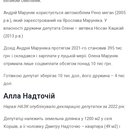
Великий Омеляник.
Андрій Маруняк користується автомобілем Рено меган (2005
р.в.), який зареєстрований на Ярослава Маруняка. У
власності дружини депутата Олени – автівка Ніссан Кашкай
(2013 р.в.)
Дохід Андрія Маруняка протягом 2021-го становив 395 тис
грн. і складався і зарплати у луцькій мерії. Олена Маруняк
отримала лише соцвиплати обсягом понад 10 тис грн..
Готівкою депутат зберігає 10 тис дол., його дружина – 4 тис
дол..
Алла Надточій
Наразі НАЗК опублікувало декларацію депутат
ки
за 202
2
рік.
Депутатці належить земельна ділянка у 1200 м2 у селі
Коршів, а її чоловіку Дмитру Надточію – квартира (49 м2) і