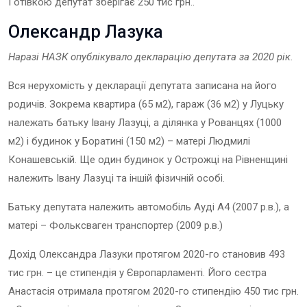
Готівкою депутат зберігає 250 тис грн..
Олександр Лазука
Наразі НАЗК опублікувало декларацію депутата
за 202
0
рік.
Вся нерухомість у декларації депутата записана на його
родичів. Зокрема квартира (65 м2), гараж (36 м2) у Луцьку
належать батьку Івану Лазуці, а ділянка у Рованцях (1000
м2) і будинок у Боратині (150 м2) – матері Людмилі
Конашевській. Ще один будинок у Острожці на Рівненщині
належить Івану Лазуці та іншій фізичній особі.
Батьку депутата належить автомобіль Ауді А4 (2007 р.в.), а
матері – Фольксваген транспортер (2009 р.в.)
Дохід Олександра Лазуки протягом 2020-го становив 493
тис грн. – це стипендія у Європарламенті. Його сестра
Анастасія отримала протягом 2020-го стипендію 450 тис грн.