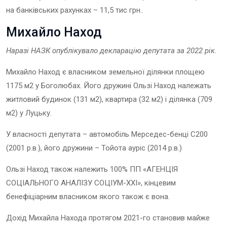
на банківських рахунках – 11,5 тис грн..
Михайло Наход
Наразі НАЗК опублікувало декларацію депутата
за 202
2
рік.
Михайло Наход є власником земельної ділянки площею
1175 м2 у Боголюбах. Його дружині Ользі Наход належать
житловий будинок (131 м2), квартира (32 м2) і ділянка (709
м2) у Луцьку.
У власності депутата – автомобіль Мерседес-бенці С200
(2001 р.в.), його дружини – Тойота ауріс (2014 р.в.)
Ользі Наход також належить 100% ПП «АГЕНЦІЯ
СОЦІАЛЬНОГО АНАЛІЗУ СОЦІУМ-ХХІ», кінцевим
бенефіціарним власником якого також є вона.
Дохід Михайла Находа протягом 2021-го становив майже