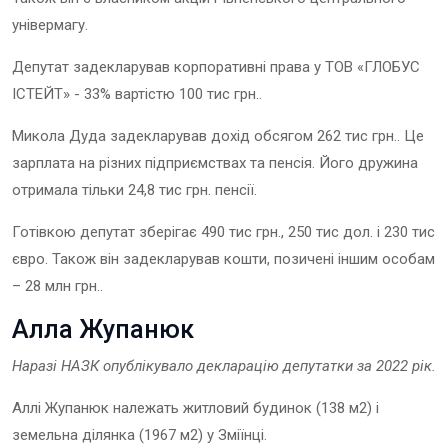
універмагу.
Депутат задекларував корпоративні права у ТОВ «ГЛОБУС
ІСТЕЙТ»
- 33% вартістю 100 тис грн..
Микола Дуда задекларував дохід обсягом 262 тис грн.. Це
зарплата на різних підприємствах та пенсія. Його дружина
отримала тільки 24,8 тис грн. пенсії.
Готівкою депутат зберігає 490 тис грн., 250 тис дол. і 230 тис
євро. Також він задекларував кошти, позичені іншим особам
– 28 млн грн..
Алла Жупанюк
Наразі НАЗК опублікувало декларацію депутат
ки
за 2022 рік.
Аллі Жупанюк належать житловий будинок (138 м2) і
земельна ділянка (1967 м2) у Зміїнці.