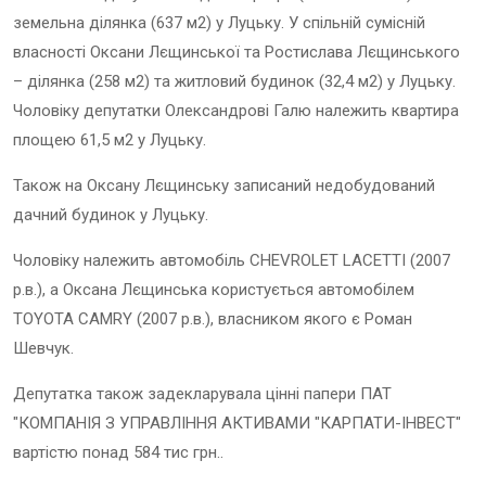
земельна ділянка (637 м2) у Луцьку. У спільній сумісній
власності Оксани Лєщинської та Ростислава Лєщинського
– ділянка (258 м2) та житловий будинок (32,4 м2) у Луцьку.
Чоловіку депутатки Олександрові Галю належить квартира
площею 61,5 м2 у Луцьку.
Також на Оксану Лєщинську записаний недобудований
дачний будинок у Луцьку.
Чоловіку належить автомобіль CHEVROLET LACETTI (2007
р.в.), а Оксана Лєщинська користується автомобілем
TOYOTA CAMRY (2007 р.в.), власником якого є Роман
Шевчук.
Депутатка також задекларувала цінні папери ПАТ
"КОМПАНІЯ З УПРАВЛІННЯ АКТИВАМИ "КАРПАТИ-ІНВЕСТ"
вартістю понад 584 тис грн..