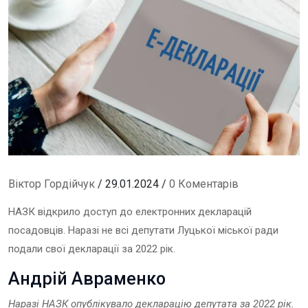
Віктор Гордійчук
/ 29.01.2024 /
0 Коментарів
НАЗК відкрило доступ до електронних декларацій
посадовців.
Наразі не всі депутати
Луц
ької
міськ
ої ради
подали свої декларації за 2022 рік
.
Андрій Авраменко
Наразі НАЗК опублікувало декларацію
депутата
за 202
2
рік.