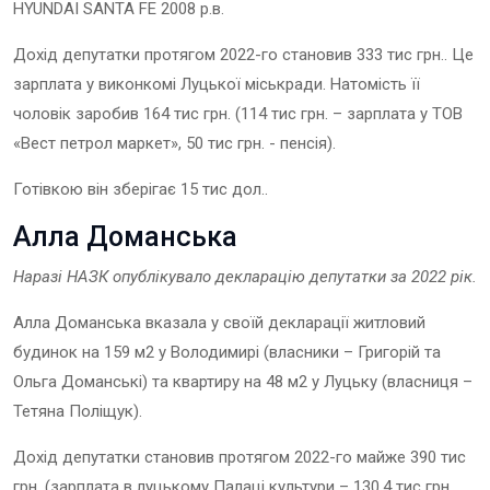
HYUNDAI SANTA FE 2008 р.в.
Дохід депутатки протягом 2022-го становив 333 тис грн.. Це
зарплата у виконкомі Луцької міськради. Натомість її
чоловік заробив 164 тис грн. (114 тис грн. – зарплата у ТОВ
«Вест петрол маркет», 50 тис грн. - пенсія).
Готівкою він зберігає 15 тис дол..
Алла Доманська
Наразі НАЗК опублікувало декларацію депутат
ки
за 2022 рік.
Алла Доманська вказала у своїй декларації житловий
будинок на 159 м2 у Володимирі (власники – Григорій та
Ольга Доманські) та квартиру на 48 м2 у Луцьку (власниця –
Тетяна Поліщук).
Дохід депутатки становив протягом 2022-го майже 390 тис
грн. (зарплата в луцькому Палаці культури – 130,4 тис грн.,