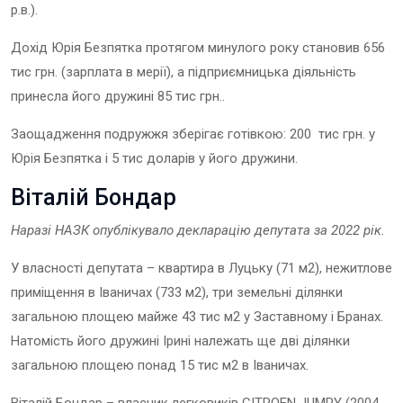
р.в.).
Дохід Юрія Безпятка протягом минулого року становив 656
тис грн. (зарплата в мерії), а підприємницька діяльність
принесла його дружині 85 тис грн..
Заощадження подружжя зберігає готівкою: 200 тис грн. у
Юрія Безпятка і 5 тис доларів у його дружини.
Віталій Бондар
Наразі НАЗК опублікувало декларацію
депутат
а
за 202
2
рік.
У власності депутата – квартира в Луцьку (71 м2), нежитлове
приміщення в Іваничах (733 м2), три земельні ділянки
загальною площею майже 43 тис м2 у Заставному і Бранах.
Натомість його дружині Ірині належать ще дві ділянки
загальною площею понад 15 тис м2 в Іваничах.
Віталій Бондар – власник легковиків CITROEN JUMPY (2004