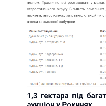
планом. Практично всі розташовані у межах 
старостинського округу. Більшість земельних
паркінгів, автостоянок, заправних станцій чи с
аптеки та житлової забудови.
1,3 гектара під бага
аукціон у Рокинях