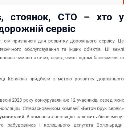
в, стоянок, СТО – хто у
дорожній сервіс
и, сім призначені для розвитку дорожнього сервісу. Це
технічного обслуговування та інших об’єктів. Ці землі
гувалися чимало охочих, серед яких і відомі бізнесмени та
лиці Конякіна придбали з метою розвитку дорожнього
весні 2023 року конкурували аж 12 учасників, серед яких
Інсоляція». Співзасновником компанії «Бетон брук сервіс»
зумовський
. А компанія «Інсоляція» належить
бізнесмену-
го забудовника і колишнього депутата Волиньради