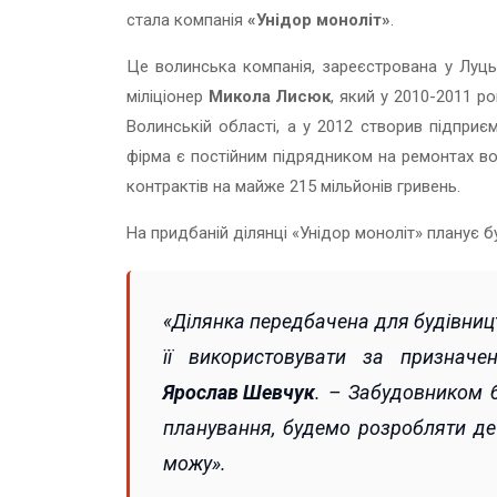
стала компанія
«Унідор моноліт»
.
Це волинська компанія, зареєстрована у Луцьк
міліціонер
Микола Лисюк
, який у 2010-2011 
Волинській області, а у 2012 створив підприє
фірма є постійним підрядником на ремонтах во
контрактів на майже 215 мільйонів гривень.
На придбаній ділянці «Унідор моноліт» планує 
«Ділянка передбачена для будівниц
її використовувати за признач
Ярослав Шевчук
. – Забудовником б
планування, будемо розробляти де
можу»
.