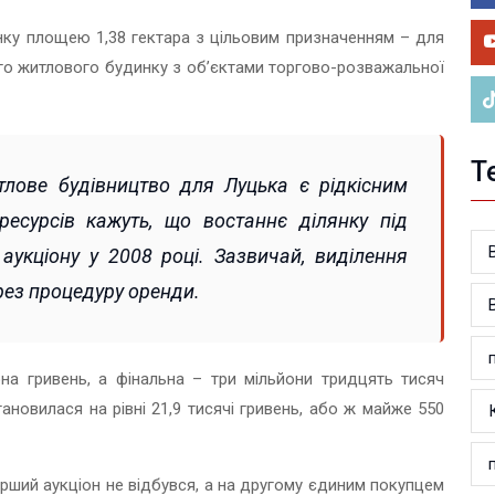
У 
ве
янку площею 1,38 гектара з цільовим призначенням – для
го житлового будинку з об’єктами торгово-розважальної
Т
тлове будівництво для Луцька є рідкісним
ресурсів кажуть, що востаннє ділянку під
аукціону у 2008 році. Зазвичай, виділення
ерез процедуру оренди.
она гривень, а фінальна – три мільйони тридцять тисяч
тановилася на рівні 21,9 тисячі гривень, або ж майже 550
перший аукціон не відбувся, а на другому єдиним покупцем