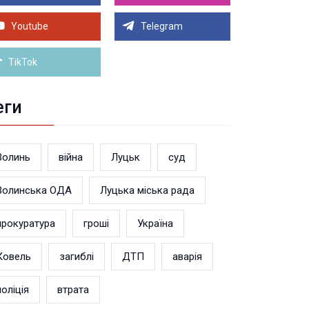
Луцьку на 99,9% готовий новий Державний
теранський простір. ВІДЕО
Youtube
Telegram
Більше новин
TikTok
еги
Волинь
війна
Луцьк
суд
Волинська ОДА
Луцька міська рада
прокуратура
гроші
Україна
Ковель
загиблі
ДТП
аварія
поліція
втрата