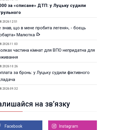
000 за «списане» ДТП: у Луцьку судили
трульного
8.2026 12:51
 знав, що в мене пробита легеня», - боєць
юбарта» Малютка
8.2026 11:03
Колках частина кімнат для ВПО непридатна для
оживання
8.2026 10:26
рплата за бронь: у Луцьку судили фіктивного
кладача
8.2026 09:32
Луцьку незабаром відкриють ветеранський хаб
алишайся на зв’язку
8.2026 21:18
івняння телеоб'єктивів Sigma Sports та Sony G-
ster
Facebook
Instagram
8.2026 21:00