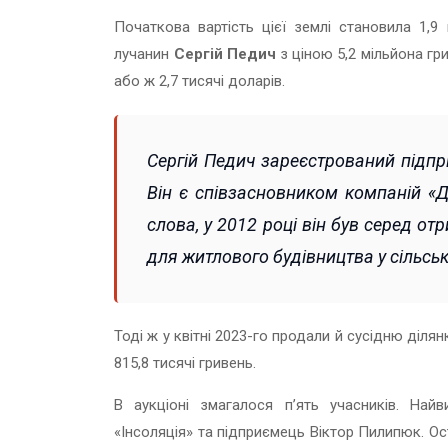
Початкова вартість цієї землі становила 1,9 
лучанин
Сергій Педич
з ціною
5,2 мільйона гр
або ж 2,7 тисячі доларів.
Сергій Педич зареєстрований підпр
Він є співзасновником компаній «Д
слова, у 2012 році він був серед от
для житлового будівництва у сільськ
Тоді ж у квітні 2023-го продали й сусідню ділян
815,8 тисячі гривень.
В аукціоні змагалося п’ять учасників. Най
«Інсоляція» та підприємець Віктор Пилипюк. О