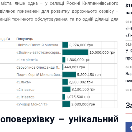
міста, лише одна – у селищі Рокині Княгининівського
$1
 ділянок призначені для розвитку дорожнього сервісу –
па
танцій технічного обслуговування, та по одній ділянці для
06.0
«Не
«Л
06.0
У 
пр
06.0
За
ви
06.0
У 
З
05.0
Пор
топоверхівку – унікальний
Ma
05.0