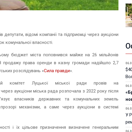
в депутати, відомі компанії та підприємці через аукціони
ок комунальної власності.
О
цьому бюджет міста поповнився майже на 26 мільйонів
 З продажу права оренди в казну громади надійшло 2,7
06.0
$40
тських розслідувань «
Сила правди
».
Вол
ий комітет Луцької міської ради провів на
06.0
через аукціони міська рада розпочала з 2022 року після
«Б
в’язує власників державних та комунальних земель
но
прозорі механізми, а саме через аукціони в системі
06.0
У 
ре
ності і їх цільове призначення визначене генеральним
06.0