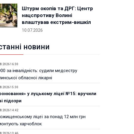
Штурм окопів та ДРГ: Центр
нацспротиву Волині
влаштував екстрим-вишкіл
10.07.2026
станні новини
8.2026 16:30
00 за інвалідність: судили медсестру
инської обласної лікарні
8.2026 15:30
ронювання» у луцькому ліцеї №15: вручили
ві підозри
8.2026 14:42
Рожищенському ліцеї за понад 12 млн грн
монтують харчоблок
8.2026 13:46