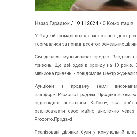
Назар Тарадюк
/ 19.11.2024 /
0 Коментарів
У Луцькій громаді впродовж останніх двох рокі
торгувалися за понад десяток земельних ділян
Сім ділянок муніципалітет продав. Завдяки 
гривень. Ще дві здав в оренду на 10 років.
мільйона гривень, - повідомляє Центр журналіс
Аукціони з продажу землі виконавч
платформі Prozorro.Продажі. Продавати землю 
відповідної постанови Кабміну, яка зобо
реалізовувати своє майно виключно через 
Prozorro.Продажі.
Реалізовані ділянки були у комунальній влас