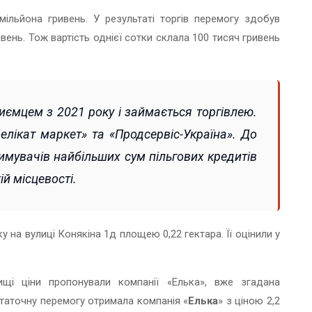
мільйона гривень. У результаті торгів перемогу здобув
ивень. Тож вартість однієї сотки склала 100 тисяч гривень
иємцем з 2021 року і займається торгівлею.
елікат маркет» та «Продсервіс-Україна». До
римувачів найбільших сум пільгових кредитів
ій місцевості.
ку на вулиці Конякіна 1д площею 0,22 гектара. Її оцінили у
вищі ціни пропонували компанії «Елька», вже згадана
статочну перемогу отримала компанія «
Елька
» з ціною 2,2