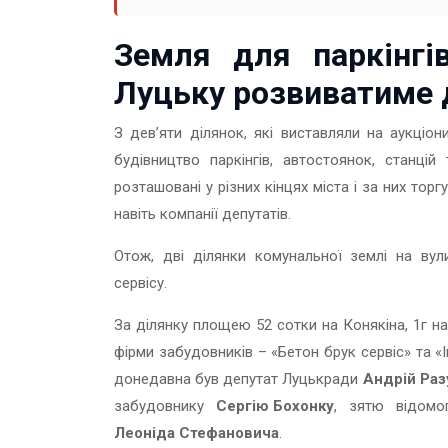
Земля для паркінгі
Луцьку розвиватиме 
З дев’яти ділянок, які виставляли на аукціон
будівництво паркінгів, автостоянок, станцій 
розташовані у різних кінцях міста і за них тор
навіть компанії депутатів.
Отож, дві ділянки комунальної землі на ву
сервісу.
За ділянку площею 52 сотки на Конякіна, 1г на
фірми забудовників – «Бетон брук сервіс» та «
донедавна був депутат Луцькради
Андрій Ра
забудовнику
Сергію Бохонку
, зятю відомо
Леоніда Стефановича
.