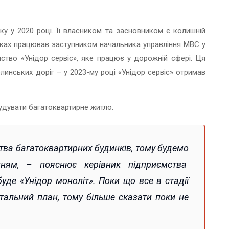
у у 2020 році. Її власником та засновником є колишній
роках працював заступником начальника управління МВС у
мство «Унідор сервіс», яке працює у дорожній сфері. Ця
линських доріг – у 2023-му році «Унідор сервіс» отримав
будувати багатоквартирне житло.
тва багатоквартирних будинків, тому будемо
енням, –
пояснює
керівник підприємства
уде «Унідор моноліт». Поки що все в стадії
тальний план, тому більше сказати поки не