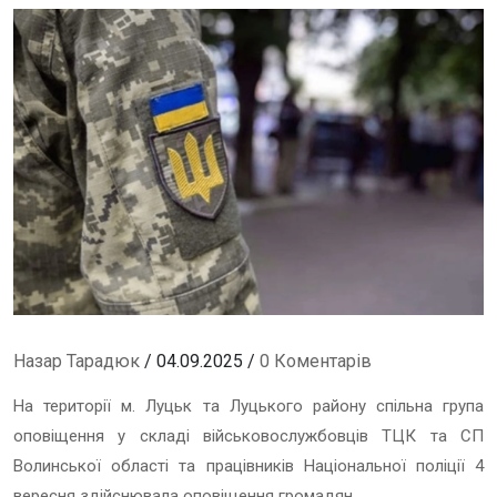
Назар Тарадюк
/ 04.09.2025 /
0 Коментарів
На території м. Луцьк та Луцького району спільна група
оповіщення у складі військовослужбовців ТЦК та СП
Волинської області та працівників Національної поліції 4
вересня здійснювала оповіщення громадян.