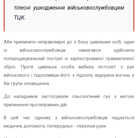
тілесні ушкодження військовослужбовцям
ТЦК.
Аби припинити неправомірні дії з боку цивільних осіб, один
із військовослужбовців намагався здійснити
попереджувальний постріл із зареєстрованої травматичної
зброї. Проте цивільна особа вибила пістолет з рук
військового і підхопивши його з підлоги, відкрила вогонь у
бік групи оповіщення.
До нападників застосували сльозогінний газ з метою
припинення протиправних дій.
В цей час одному з військовослужбовців надається
медична допомога, попередньо - перелом руки.