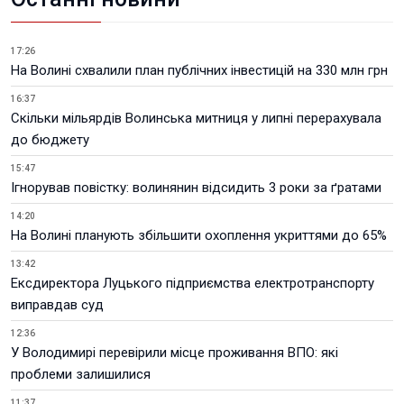
17:26
На Волині схвалили план публічних інвестицій на 330 млн грн
16:37
Скільки мільярдів Волинська митниця у липні перерахувала
до бюджету
15:47
Ігнорував повістку: волинянин відсидить 3 роки за ґратами
14:20
На Волині планують збільшити охоплення укриттями до 65%
13:42
Ексдиректора Луцького підприємства електротранспорту
виправдав суд
12:36
У Володимирі перевірили місце проживання ВПО: які
проблеми залишилися
11:37