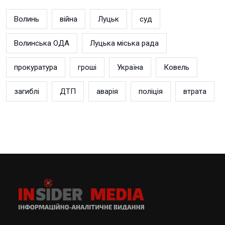
Волинь
війна
Луцьк
суд
Волинська ОДА
Луцька міська рада
прокуратура
гроші
Україна
Ковель
загиблі
ДТП
аварія
поліція
втрата