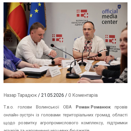
Назар Тарадюк
/ 21.05.2026 /
0 Коментарів
Т.в.о. голови Волинської ОВА
Роман Романюк
провів
онлайн-зустріч із головами територіальних громад області
щодо розвитку агропромислового комплексу, підтримки
аграріїв та наповнення місцевих бюджетів.