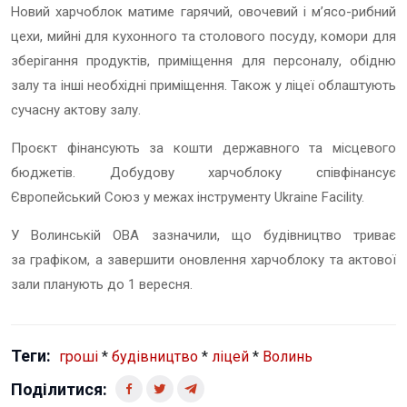
Новий харчоблок матиме гарячий, овочевий і м’ясо-рибний
цехи, мийні для кухонного та столового посуду, комори для
зберігання продуктів, приміщення для персоналу, обідню
залу та інші необхідні приміщення. Також у ліцеї облаштують
сучасну актову залу.
Проєкт фінансують за кошти державного та місцевого
бюджетів. Добудову харчоблоку співфінансує
Європейський Союз у межах інструменту Ukraine Facility.
У Волинській ОВА зазначили, що будівництво триває
за графіком, а завершити оновлення харчоблоку та актової
зали планують до 1 вересня.
Теги:
гроші
*
будівництво
*
ліцей
*
Волинь
Поділитися: