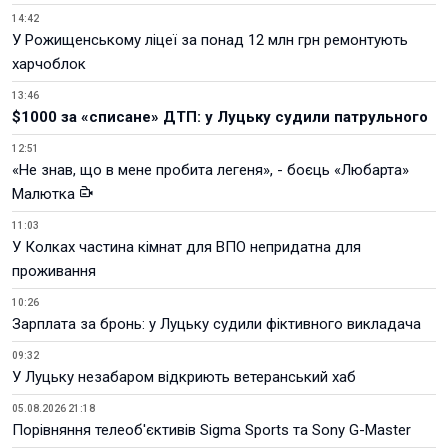
14:42
У Рожищенському ліцеї за понад 12 млн грн ремонтують
харчоблок
13:46
$1000 за «списане» ДТП: у Луцьку судили патрульного
12:51
«Не знав, що в мене пробита легеня», - боєць «Любарта»
Малютка
11:03
У Колках частина кімнат для ВПО непридатна для
проживання
10:26
Зарплата за бронь: у Луцьку судили фіктивного викладача
09:32
У Луцьку незабаром відкриють ветеранський хаб
05.08.2026 21:18
Порівняння телеоб'єктивів Sigma Sports та Sony G-Master