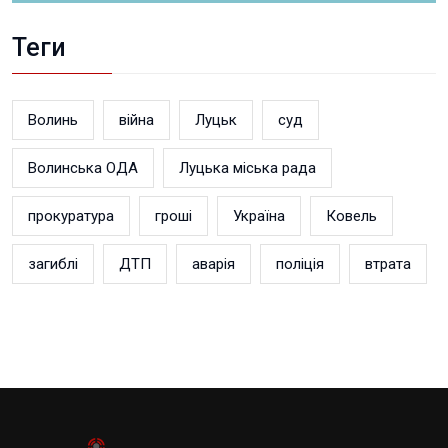
Теги
Волинь
війна
Луцьк
суд
Волинська ОДА
Луцька міська рада
прокуратура
гроші
Україна
Ковель
загиблі
ДТП
аварія
поліція
втрата