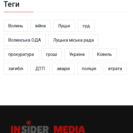
Теги
Волинь
війна
Луцьк
суд
Волинська ОДА
Луцька міська рада
прокуратура
гроші
Україна
Ковель
загиблі
ДТП
аварія
поліція
втрата