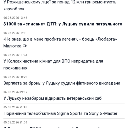
У Рожищенському ліцеї за понад 12 млн грн ремонтують
харчоблок
06.08.2026 13:46
$1000 за «списане» ДТП: у Луцьку судили патрульного
06.08.2026 12:51
«Не знав, що в мене пробита легеня», - боєць «Любарта»
Малютка
06.08.2026 11:03
У Колках частина кімнат для ВПО непридатна для
проживання
06.08.2026 10:26
Зарплата за бронь: у Луцьку судили фіктивного викладача
06.08.2026 09:32
У Луцьку незабаром відкриють ветеранський хаб
05.08.2026 21:18
Порівняння телеоб'єктивів Sigma Sports та Sony G-Master
05.08.2026 21:00