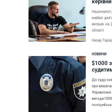
керівни
Націоналіс
майже дев’
місяців на 
області
Назар Тара
НОВИНИ
$1000 з
судити
До суду ск
про вимага
Управління 
вигоди1000 
поліцейськ