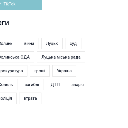
TikTok
еги
Волинь
війна
Луцьк
суд
Волинська ОДА
Луцька міська рада
прокуратура
гроші
Україна
Ковель
загиблі
ДТП
аварія
поліція
втрата