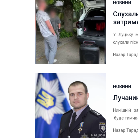
НОВИНИ
Слухал
затрим
У Луцьку м
слухали піс
Назар Тара
НОВИНИ
Лучанин
Нинішній з
буде тимчас
Назар Тара