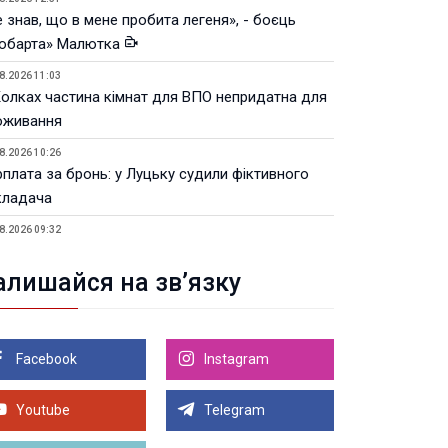
 знав, що в мене пробита легеня», - боєць
юбарта» Малютка
8.2026 11:03
Колках частина кімнат для ВПО непридатна для
оживання
8.2026 10:26
рплата за бронь: у Луцьку судили фіктивного
кладача
8.2026 09:32
Луцьку незабаром відкриють ветеранський хаб
алишайся на зв’язку
8.2026 21:18
івняння телеоб'єктивів Sigma Sports та Sony G-
ster
Facebook
Instagram
8.2026 21:00
Луцьку на 99,9% готовий новий Державний
теранський простір. ВІДЕО
Youtube
Telegram
Більше новин