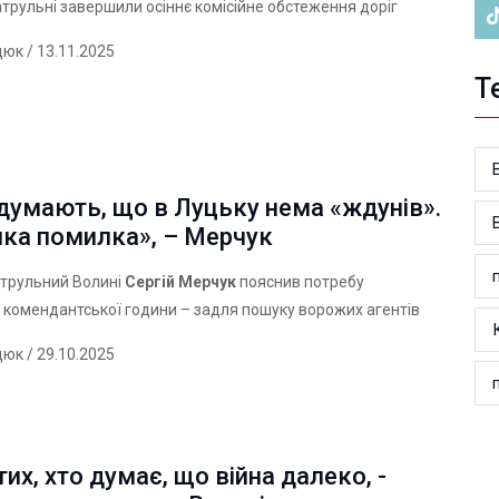
атрульні завершили осіннє комісійне обстеження доріг
дюк
/ 13.11.2025
Т
думають, що в Луцьку нема «ждунів».
ика помилка», – Мерчук
атрульний Волині
Сергій Мерчук
пояснив потребу
комендантської години – задля пошуку ворожих агентів
дюк
/ 29.10.2025
их, хто думає, що війна далеко, -