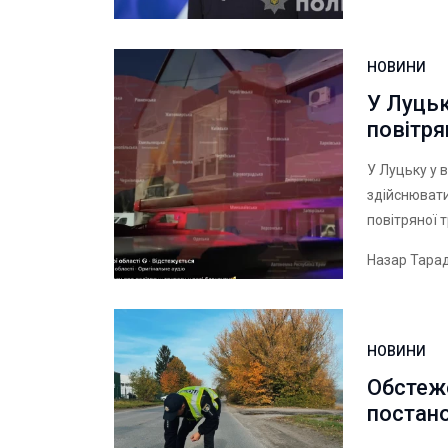
НОВИНИ
У Луцьк
повітря
У Луцьку у 
здійснювати
повітряної 
Назар Тара
НОВИНИ
Обстеже
постано