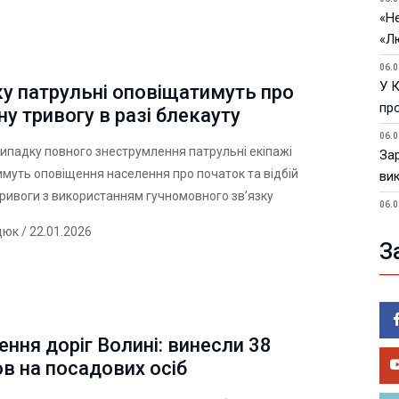
«Не
«Л
06.0
У 
у патрульні оповіщатимуть про
пр
ну тривогу в разі блекауту
06.0
випадку повного знеструмлення патрульні екіпажі
За
муть оповіщення населення про початок та відбій
ви
тривоги з використанням гучномовного зв’язку
06.0
У 
дюк
/ 22.01.2026
З
05.0
Пор
Ma
05.0
У 
ння доріг Волині: винесли 38
ве
в на посадових осіб