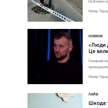
На Волині п
Назар Тара
НОВИНИ
«Люди 
Це вел
Головний п
проведення 
Назар Тара
ЛАЙФ
Шкода т