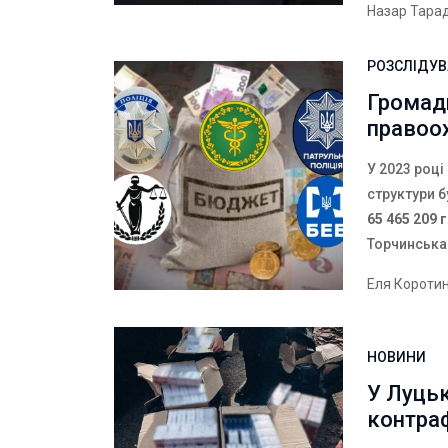
Назар Тара
РОЗСЛІДУ
Громади
правоо
У 2023 році
структури 
65 465 209 г
Торчинська
Еля Короти
НОВИНИ
У Луцьк
контраф