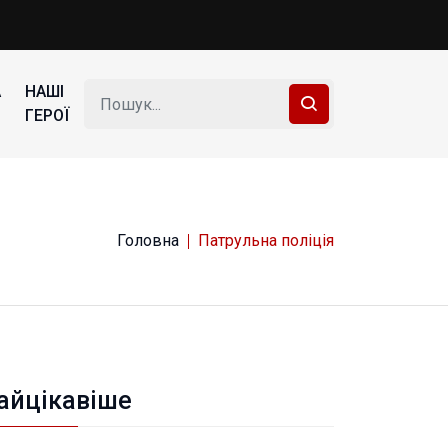
А
НАШІ
ГЕРОЇ
Головна
Патрульна поліція
айцікавіше