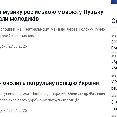
и музику російською мовою: у Луцьку
али молодиків
О
олодики на Театральному майдані через колонку гучно
ні російською мовою
06.0
$40
дюк
/ 27.05.2026
Вол
06.0
«Б
но
06.0
У 
 очолить патрульну поліцію України
ре
аступник голови Нацполіції України
Олександр Фацевич
06.0
ово очолювати українську патрульну поліцію
$1
па
дюк
/ 21.04.2026
06.0