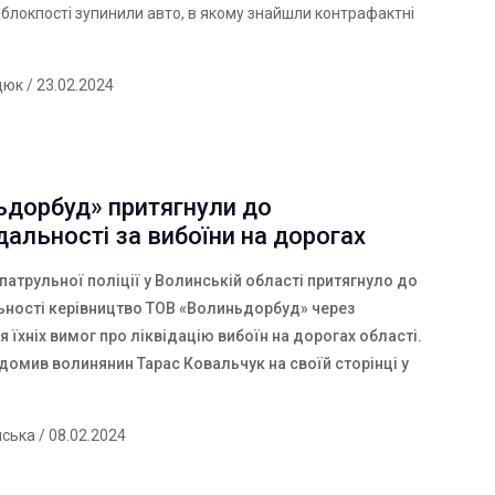
 блокпості зупинили авто, в якому знайшли контрафактні
дюк
/ 23.02.2024
ьдорбуд» притягнули до
дальності за вибоїни на дорогах
патрульної поліції у Волинській області притягнуло до
ьності керівництво ТОВ «Волиньдорбуд» через
 їхніх вимог про ліквідацію вибоїн на дорогах області.
домив волинянин Тарас Ковальчук на своїй сторінці у
нська
/ 08.02.2024