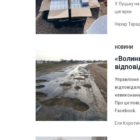
У Луцьку на
цигарки
Назар Тара
НОВИНИ
«Волин
відпові
Управління 
відповідал
невиконання
Про це пові
Facebook.
Еля Короти