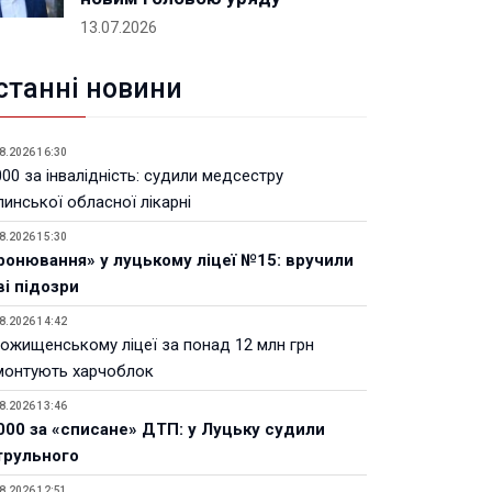
13.07.2026
станні новини
8.2026 16:30
00 за інвалідність: судили медсестру
инської обласної лікарні
8.2026 15:30
ронювання» у луцькому ліцеї №15: вручили
ві підозри
8.2026 14:42
Рожищенському ліцеї за понад 12 млн грн
монтують харчоблок
8.2026 13:46
000 за «списане» ДТП: у Луцьку судили
трульного
8.2026 12:51