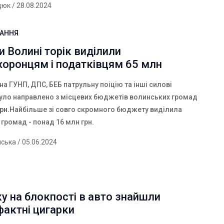
дюк
/ 28.08.2024
ВАННЯ
 Волині торік виділили
хоронцям і податківцям 65 млн
 на ГУНП, ДПС, БЕБ патрульну поіцію та інші силові
було направлено з місцевих бюджетів волинських громад
рн.
Найбільше зі совго скромного бюджету виділила
 громад - понад 16 млн грн.
нська
/ 05.06.2024
у на блокпості в авто знайшли
актні цигарки