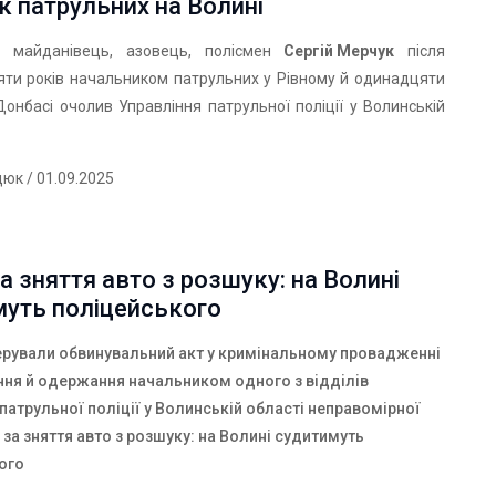
к патрульних на Волині
т, майданівець, азовець, полісмен
Сергій Мерчук
після
яти років начальником патрульних у Рівному й одинадцяти
Донбасі очолив Управління патрульної поліції у Волинській
дюк
/ 01.09.2025
а зняття авто з розшуку: на Волині
муть поліцейського
ерували обвинувальний акт у кримінальному провадженні
ння й одержання начальником одного з відділів
патрульної поліції у Волинській області неправомірної
за зняття авто з розшуку: на Волині судитимуть
ого