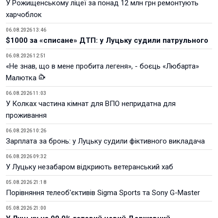
У Рожищенському ліцеї за понад 12 млн грн ремонтують
харчоблок
06.08.2026 13:46
$1000 за «списане» ДТП: у Луцьку судили патрульного
06.08.2026 12:51
«Не знав, що в мене пробита легеня», - боєць «Любарта»
Малютка
06.08.2026 11:03
У Колках частина кімнат для ВПО непридатна для
проживання
06.08.2026 10:26
Зарплата за бронь: у Луцьку судили фіктивного викладача
06.08.2026 09:32
У Луцьку незабаром відкриють ветеранський хаб
05.08.2026 21:18
Порівняння телеоб'єктивів Sigma Sports та Sony G-Master
05.08.2026 21:00