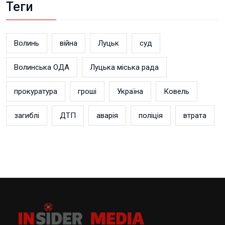
Теги
Волинь
війна
Луцьк
суд
Волинська ОДА
Луцька міська рада
прокуратура
гроші
Україна
Ковель
загиблі
ДТП
аварія
поліція
втрата