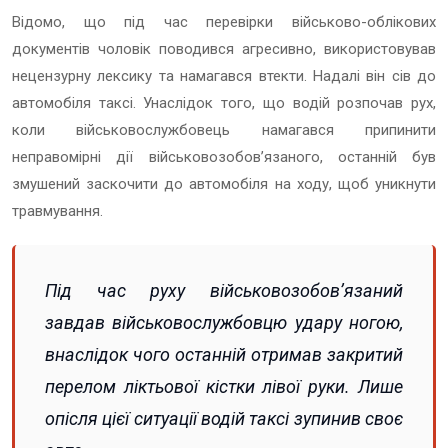
Відомо, що під час перевірки військово-облікових
документів чоловік поводився агресивно, використовував
нецензурну лексику та намагався втекти. Надалі він сів до
автомобіля таксі. Унаслідок того, що водій розпочав рух,
коли військовослужбовець намагався припинити
неправомірні дії військовозобов’язаного, останній був
змушений заскочити до автомобіля на ходу, щоб уникнути
травмування.
Під час руху військовозобов’язаний
завдав військовослужбовцю удару ногою,
внаслідок чого останній отримав закритий
перелом ліктьової кістки лівої руки. Лише
опісля цієї ситуації водій таксі зупинив своє