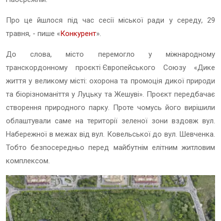
Про це йшлося під час сесії міської ради у середу, 29
травня, - пише «
Конкурент
».
До слова, місто перемогло у міжнародному
транскордонному проєкті
Європейського Союзу «Дике
життя у великому місті: охорона та промоція дикої природи
та біорізноманіття у Луцьку та Жешуві». Проєкт передбачає
створення природного парку. Проте чомусь його вирішили
облаштували саме на території зеленої зони вздовж вул.
Набережної в межах від вул. Ковельської до вул. Шевченка.
Тобто безпосередньо перед майбутнім елітним житловим
комплексом.