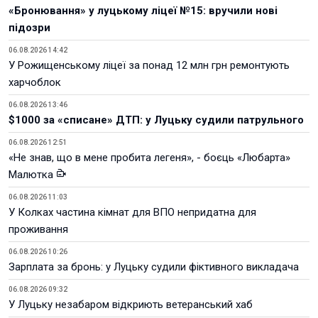
«Бронювання» у луцькому ліцеї №15: вручили нові
підозри
06.08.2026 14:42
У Рожищенському ліцеї за понад 12 млн грн ремонтують
харчоблок
06.08.2026 13:46
$1000 за «списане» ДТП: у Луцьку судили патрульного
06.08.2026 12:51
«Не знав, що в мене пробита легеня», - боєць «Любарта»
Малютка
06.08.2026 11:03
У Колках частина кімнат для ВПО непридатна для
проживання
06.08.2026 10:26
Зарплата за бронь: у Луцьку судили фіктивного викладача
06.08.2026 09:32
У Луцьку незабаром відкриють ветеранський хаб