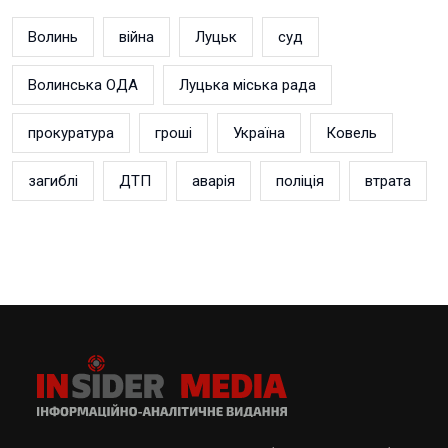
Волинь
війна
Луцьк
суд
Волинська ОДА
Луцька міська рада
прокуратура
гроші
Україна
Ковель
загиблі
ДТП
аварія
поліція
втрата