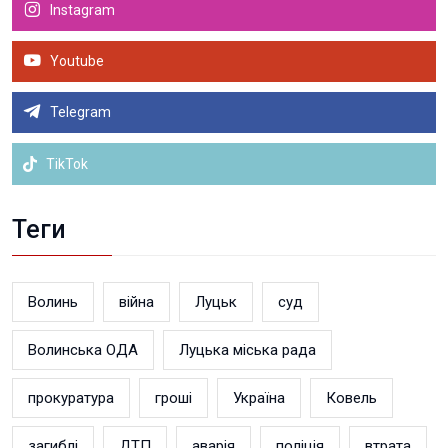
Instagram
Youtube
Telegram
TikTok
Теги
Волинь
війна
Луцьк
суд
Волинська ОДА
Луцька міська рада
прокуратура
гроші
Україна
Ковель
загиблі
ДТП
аварія
поліція
втрата