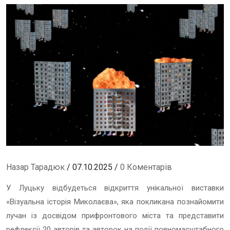
Назар Тарадюк
/ 07.10.2025 /
0 Коментарів
У Луцьку відбудеться відкриття унікальної виставки
«Візуальна історія Миколаєва», яка покликана познайомити
лучан із досвідом прифронтового міста та представити
рефлексії 20 авторів та авторок на події повномасштабного