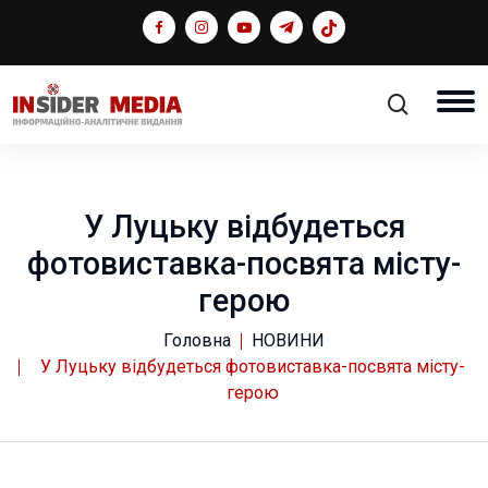
У Луцьку відбудеться
фотовиставка-посвята місту-
герою
Головна
НОВИНИ
У Луцьку відбудеться фотовиставка-посвята місту-
герою