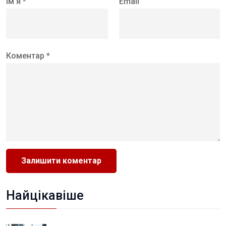
Ім’я *
Email
Коментар *
Найцікавіше