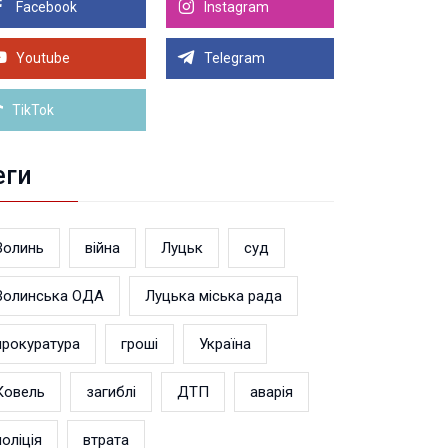
дшкодували 4,5 млн податків
Facebook
Instagram
8.2026 11:41
линянин у суді довів незаконність поновлення
Youtube
Telegram
військовому обліку
Більше новин
TikTok
еги
Волинь
війна
Луцьк
суд
Волинська ОДА
Луцька міська рада
прокуратура
гроші
Україна
Ковель
загиблі
ДТП
аварія
поліція
втрата