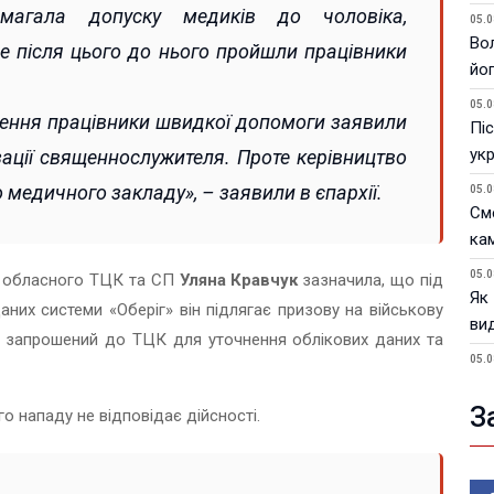
магала допуску медиків до чоловіка,
05.0
Вол
е після цього до нього пройшли працівники
йо
05.0
ження працівники швидкої допомоги заявили
Піс
ук
ізації священнослужителя. Проте керівництво
 медичного закладу», – заявили в єпархії.
05.0
См
ка
05.0
о обласного ТЦК та СП
Уляна Кравчук
зазначила, що під
Як
аних системи «Оберіг» він підлягає призову на військову
ви
був запрошений до ТЦК для уточнення облікових даних та
05.0
У 
пи
З
 нападу не відповідає дійсності.
05.0
Фік