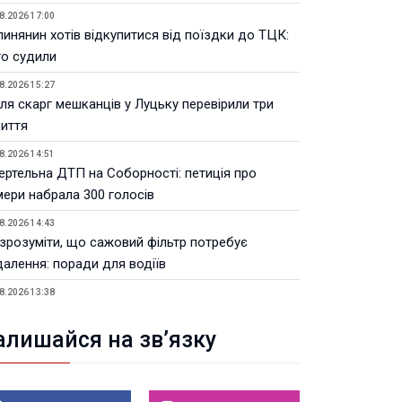
8.2026 17:00
инянин хотів відкупитися від поїздки до ТЦК:
го судили
8.2026 15:27
ля скарг мешканців у Луцьку перевірили три
риття
8.2026 14:51
ертельна ДТП на Соборності: петиція про
мери набрала 300 голосів
8.2026 14:43
 зрозуміти, що сажовий фільтр потребує
далення: поради для водіїв
8.2026 13:38
Волинській ОВА призначили уповноваженого з
тань безбар’єрності
алишайся на зв’язку
8.2026 12:22
тивні операції з пальним: на Волині