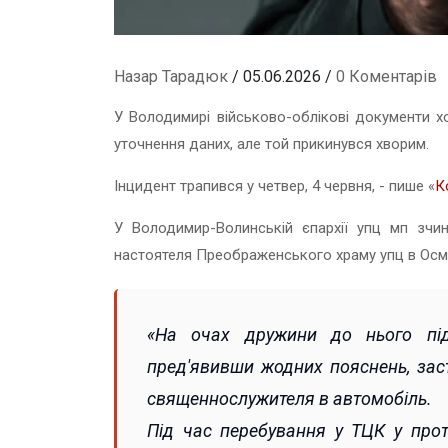
Назар Тарадюк
/ 05.06.2026 /
0 Коментарів
У Володимирі військово-облікові документи х
уточнення даних, але той прикинувся хворим.
Інцидент трапився у четвер, 4 червня, - пише «
К
У Володимир-Волинській єпархії упц мп зчи
настоятеля Преображенського храму упц в Осм
«На очах дружини до нього підб
пред'явивши жодних пояснень, зас
священнослужителя в автомобіль.
Під час перебування у ТЦК у про