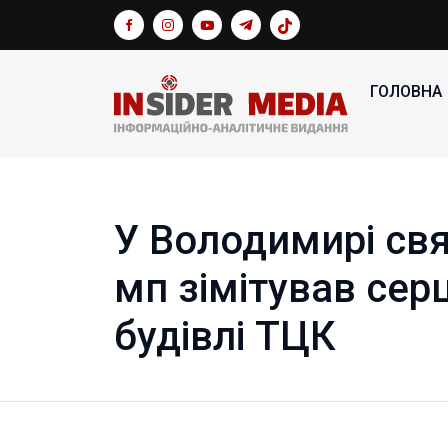
ГОЛОВНА
У Володимирі св
мп зімітував сер
будівлі ТЦК