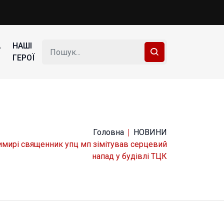
А
НАШІ
ГЕРОЇ
Головна
НОВИНИ
имирі священник упц мп зімітував серцевий
напад у будівлі ТЦК