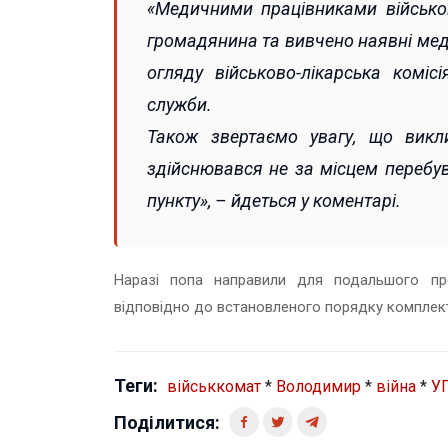
«Медичними працівниками військов
громадянина та вивчено наявні мед
огляду військово-лікарська комі
служби.
Також звертаємо увагу, що викл
здійснювався не за місцем перебу
пункту», – йдеться у коментарі.
Наразі попа направили для подальшого пр
відповідно до встановленого порядку комплек
Теги:
військкомат
*
Володимир
*
війна
*
У
Поділитися: