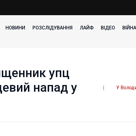
НОВИНИ
РОЗСЛІДУВАННЯ
ЛАЙФ
ВІДЕО
ВІЙН
ященник упц
цевий напад у
У Волод