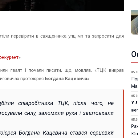
отіли перевірити в священника упц мп та запросити для
О
онкурент
».
нили ґвалт і почали писати, що, мовляв, «ТЦК викрав
05.0
иговичах протоієрея
Богдана Кацевича
».
Пор
Ma
05.0
ігли співробітники ТЦК, після чого, не
У 
ве
тосували силу, заломили руки і заштовхали
05.0
Ра
тоієрея Богдана Кацевича стався серцевий
Юн