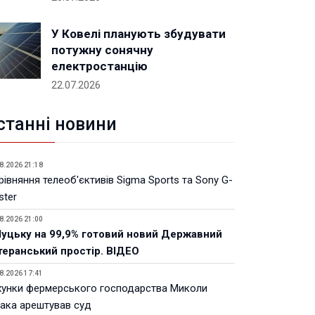
У Ковелі планують збудувати
потужну сонячну
електростанцію
22.07.2026
станні новини
8.2026 21:18
івняння телеоб'єктивів Sigma Sports та Sony G-
ster
8.2026 21:00
Луцьку на 99,9% готовий новий Державний
теранський простір. ВІДЕО
8.2026 17:41
хунки фермерського господарства Миколи
ака арештував суд