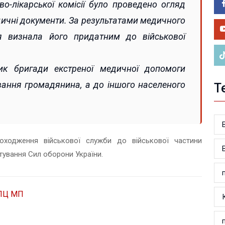
ві
о-лікарської комісії було проведено огляд
05.0
ичні документи. За результатами медичного
Во
сія визнала його придатним до військової
на 
ик бригади екстреної медичної допомоги
вання громадянина, а до іншого населеного
Т
оходження військової служби до військової частини
тування Сил оборони України.
ПЦ МП