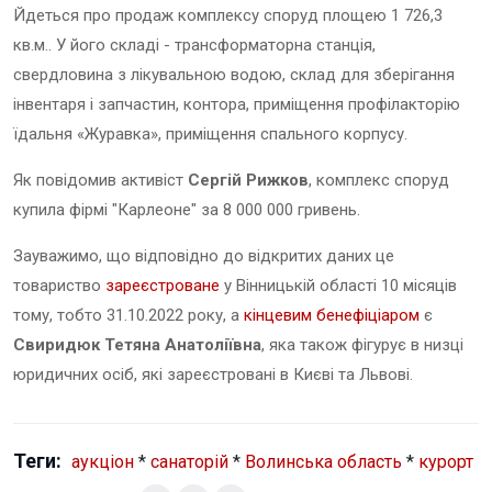
Йдеться про продаж комплексу споруд площею 1 726,3
кв.м.. У його складі - трансформаторна станція,
свердловина з лікувальною водою, склад для зберігання
інвентаря і запчастин, контора, приміщення профілакторію
їдальня «Журавка», приміщення спального корпусу.
Як повідомив активіст
Сергій Рижков
, комплекс споруд
купила фірмі "Карлеоне" за 8 000 000 гривень.
Зауважимо, що відповідно до відкритих даних це
товариство
зареєстроване
у Вінницькій області 10 місяців
тому, тобто 31.10.2022 року, а
кінцевим бенефіціаром
є
Свиридюк Тетяна Анатоліївна
, яка також фігурує в низці
юридичних осіб, які зареєстровані в Києві та Львові.
Теги:
аукціон
*
санаторій
*
Волинська область
*
курорт