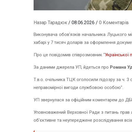
Назар Тарадюк
/ 08.06.2026 /
0 Коментарів
Виконувача обов'язків начальника Луцького 
хабарі у 7 тисяч доларів за оформлення докуме
Про це повідомив співрозмовник "
Української 
За даними джерела УП, йдеться про
Романа У
Т.в.о. очільника ТЦК оголосили підозру за ч. 3
неправомірної вигоди службовою особою".
УП звернулася за офіційним коментарем до ДБ
Уповноважений Верховної Ради з питань прав 
об'єктивне та неупереджене розслідування всі