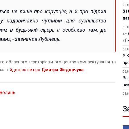
06.0
ться не лише про корупцію, а й про підрив
$1
па
 у надзвичайно чутливій для суспільства
06.0
им в будь-якій сфері, а особливо там, де
«Не
ви», - зазначив Лубінець.
«Л
06.0
У 
го обласного територіального центру комплектування та
пр
вала:
йдеться не про
Дмитра Федорчука
.
06.0
За
ви
Волинь
06.0
У 
З
05.0
Пор
Ma