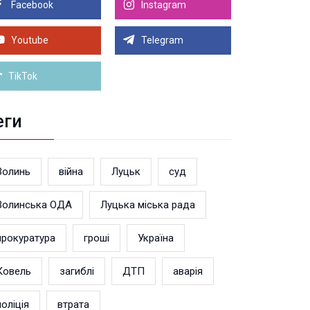
Facebook
Instagram
8.2026 21:00
Луцьку на 99,9% готовий новий Державний
теранський простір. ВІДЕО
Youtube
Telegram
Більше новин
TikTok
еги
Волинь
війна
Луцьк
суд
Волинська ОДА
Луцька міська рада
прокуратура
гроші
Україна
Ковель
загиблі
ДТП
аварія
поліція
втрата