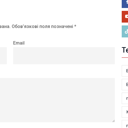
05.0
У 
ве
вана.
Обов’язкові поля позначені *
Email
Т