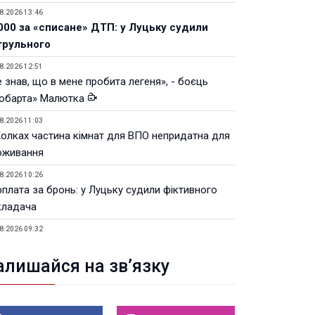
8.2026 13:46
000 за «списане» ДТП: у Луцьку судили
трульного
8.2026 12:51
 знав, що в мене пробита легеня», - боєць
юбарта» Малютка
8.2026 11:03
Колках частина кімнат для ВПО непридатна для
оживання
8.2026 10:26
рплата за бронь: у Луцьку судили фіктивного
кладача
8.2026 09:32
Луцьку незабаром відкриють ветеранський хаб
алишайся на зв’язку
8.2026 21:18
івняння телеоб'єктивів Sigma Sports та Sony G-
ster