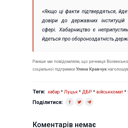
«Якщо ці факти підтвердяться, йде
довіри до державних інституцій
сфері. Хабарництво є неприпустим
йдеться про обороноздатність держа
Раніше ми повідомляли, що р
ечниця Волинсько
соціальної підтримки
Уляна Кравчук
наголошу
Теги:
хабар
*
Луцьк
*
ДБР
*
військкомат
*
Поділитися:
Коментарів немає