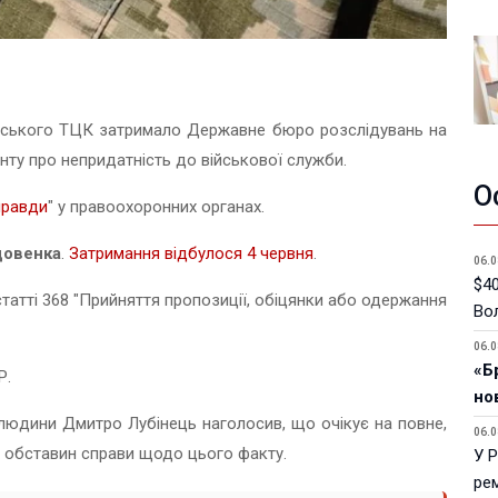
міського ТЦК затримало Державне бюро розслідувань на
нту про непридатність до військової служби.
О
правди
" у правоохоронних органах.
довенка
.
Затримання відбулося 4 червня
.
06.0
$40
 статті 368 "Прийняття пропозиції, обіцянки або одержання
Вол
06.0
«Б
Р.
но
людини Дмитро Лубінець наголосив, що очікує на повне,
06.0
х обставин справи щодо цього факту.
У 
ре