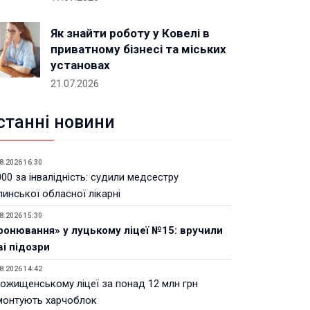
Як знайти роботу у Ковелі в
приватному бізнесі та міських
установах
21.07.2026
станні новини
8.2026 16:30
00 за інвалідність: судили медсестру
инської обласної лікарні
8.2026 15:30
ронювання» у луцькому ліцеї №15: вручили
ві підозри
8.2026 14:42
Рожищенському ліцеї за понад 12 млн грн
монтують харчоблок