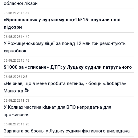
обласної лікарні
06.08.2026 15:30
«Бронювання» у луцькому ліцеї №15: вручили нові
підозри
06.08.2026 14:42
У Рожищенському ліцеї за понад 12 млн грн ремонтують
харчоблок
06.08.2026 13:46
$1000 за «списане» ДТП: у Луцьку судили патрульного
06.08.2026 12:51
«Не знав, що в мене пробита легеня», - боєць «Любарта»
Малютка
06.08.2026 11:03
У Колках частина кімнат для ВПО непридатна для
проживання
06.08.2026 10:26
Зарплата за бронь: у Луцьку судили фіктивного викладача