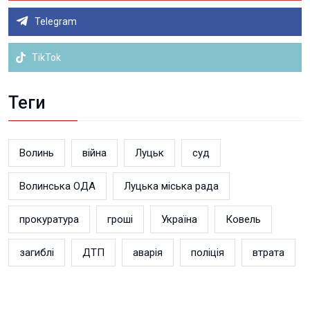
Telegram
TikTok
Теги
Волинь
війна
Луцьк
суд
Волинська ОДА
Луцька міська рада
прокуратура
гроші
Україна
Ковель
загиблі
ДТП
аварія
поліція
втрата