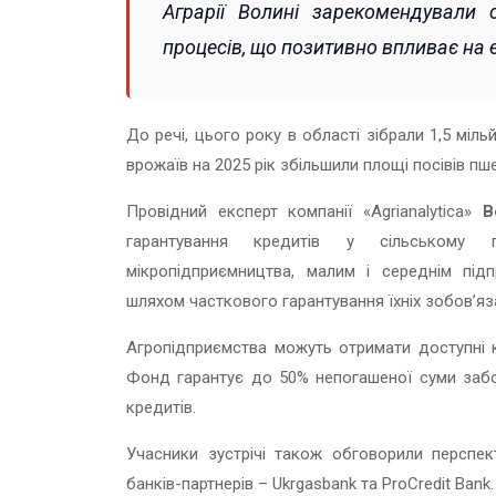
Аграрії Волині зарекомендували 
процесів, що позитивно впливає на 
До речі, цього року в області зібрали 1,5 міл
врожаїв на 2025 рік збільшили площі посівів пше
Провідний експерт компанії «Agrianalytica»
В
гарантування кредитів у сільському 
мікропідприємництва, малим і середнім під
шляхом часткового гарантування їхніх зобов’я
Агропідприємства можуть отримати доступні к
Фонд гарантує до 50% непогашеної суми забо
кредитів.
Учасники зустрічі також обговорили перспе
банків-партнерів – Ukrgasbank та ProCredit Bank.