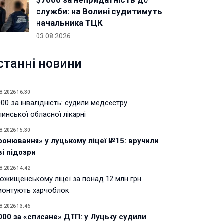
$7000 за непридатність до
служби: на Волині судитимуть
начальника ТЦК
03.08.2026
станні новини
8.2026 16:30
00 за інвалідність: судили медсестру
инської обласної лікарні
8.2026 15:30
ронювання» у луцькому ліцеї №15: вручили
ві підозри
8.2026 14:42
Рожищенському ліцеї за понад 12 млн грн
монтують харчоблок
8.2026 13:46
000 за «списане» ДТП: у Луцьку судили