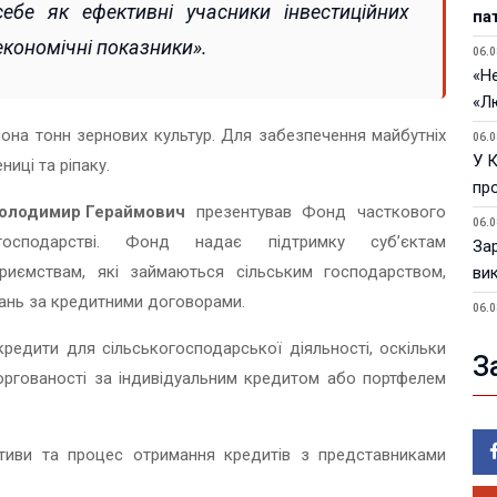
себе як ефективні учасники інвестиційних
па
економічні показники».
06.0
«Не
«Л
ьйона тонн зернових культур. Для забезпечення майбутніх
06.0
У 
ниці та ріпаку.
пр
олодимир Гераймович
презентував Фонд часткового
06.0
господарстві. Фонд надає підтримку суб’єктам
За
приємствам, які займаються сільським господарством,
ви
зань за кредитними договорами.
06.0
У 
редити для сільськогосподарської діяльності, оскільки
З
05.0
ргованості за індивідуальним кредитом або портфелем
Пор
Ma
ктиви та процес отримання кредитів з представниками
05.0
У 