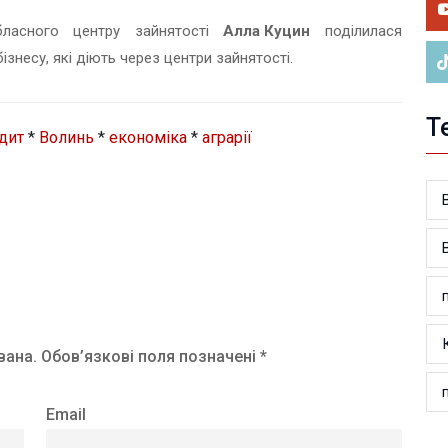
ве
бласного центру зайнятості
Алла Куцин
поділилася
знесу, які діють через центри зайнятості.
Т
дит
*
Волинь
*
економіка
*
аграрії
вана.
Обов’язкові поля позначені *
Email