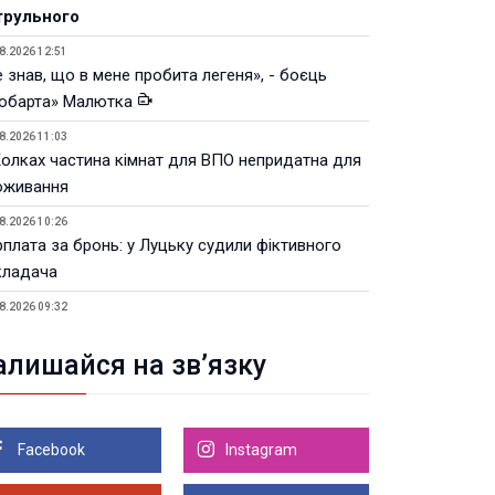
трульного
8.2026 12:51
 знав, що в мене пробита легеня», - боєць
юбарта» Малютка
8.2026 11:03
Колках частина кімнат для ВПО непридатна для
оживання
8.2026 10:26
рплата за бронь: у Луцьку судили фіктивного
кладача
8.2026 09:32
Луцьку незабаром відкриють ветеранський хаб
алишайся на зв’язку
8.2026 21:18
івняння телеоб'єктивів Sigma Sports та Sony G-
ster
Facebook
Instagram
8.2026 21:00
Луцьку на 99,9% готовий новий Державний