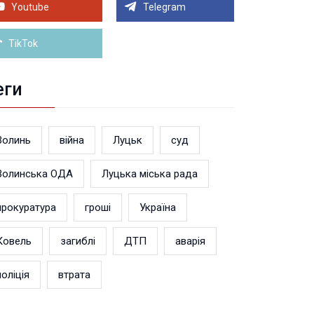
теранський простір. ВІДЕО
Youtube
Telegram
Більше новин
TikTok
еги
Волинь
війна
Луцьк
суд
Волинська ОДА
Луцька міська рада
прокуратура
гроші
Україна
Ковель
загиблі
ДТП
аварія
поліція
втрата