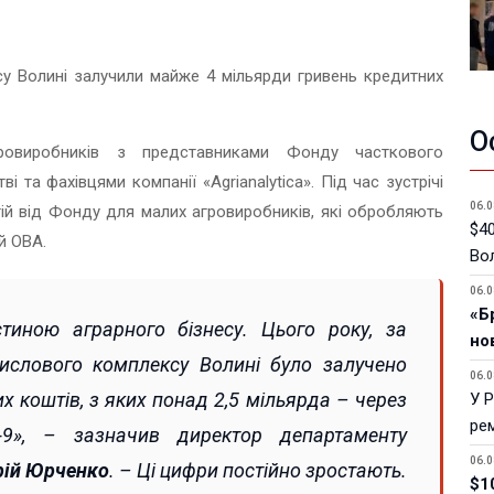
у Волині залучили майже 4 мільярди гривень кредитних
О
гровиробників з представниками Фонду часткового
і та фахівцями компанії «Agrianalytica». Під час зустрічі
06.0
й від Фонду для малих агровиробників, які обробляють
$40
й ОВА.
Вол
06.0
«Б
тиною аграрного бізнесу. Цього року, за
но
мислового комплексу Волині було залучено
06.0
 коштів, з яких понад 2,5 мільярда – через
У 
ре
-9», – зазначив директор департаменту
06.0
ій Юрченко
. – Ці цифри постійно зростають.
$1