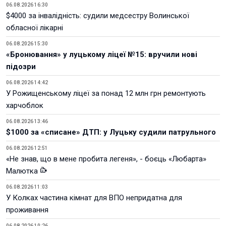
06.08.2026 16:30
$4000 за інвалідність: судили медсестру Волинської
обласної лікарні
06.08.2026 15:30
«Бронювання» у луцькому ліцеї №15: вручили нові
підозри
06.08.2026 14:42
У Рожищенському ліцеї за понад 12 млн грн ремонтують
харчоблок
06.08.2026 13:46
$1000 за «списане» ДТП: у Луцьку судили патрульного
06.08.2026 12:51
«Не знав, що в мене пробита легеня», - боєць «Любарта»
Малютка
06.08.2026 11:03
У Колках частина кімнат для ВПО непридатна для
проживання
06.08.2026 10:26