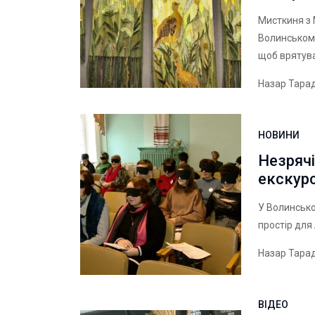
Мисткиня з 
Волинському
щоб врятува
Назар Тара
НОВИНИ
Незрячі
екскурс
У Волинсько
простір для
Назар Тара
ВІДЕО