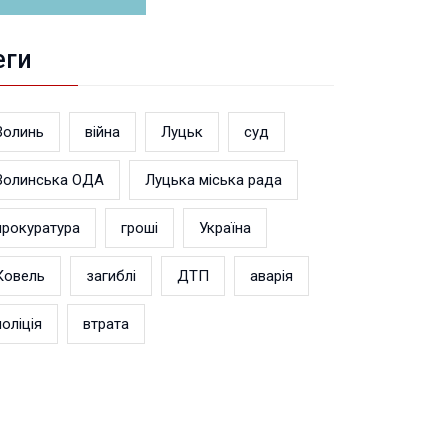
еги
Волинь
війна
Луцьк
суд
Волинська ОДА
Луцька міська рада
прокуратура
гроші
Україна
Ковель
загиблі
ДТП
аварія
поліція
втрата