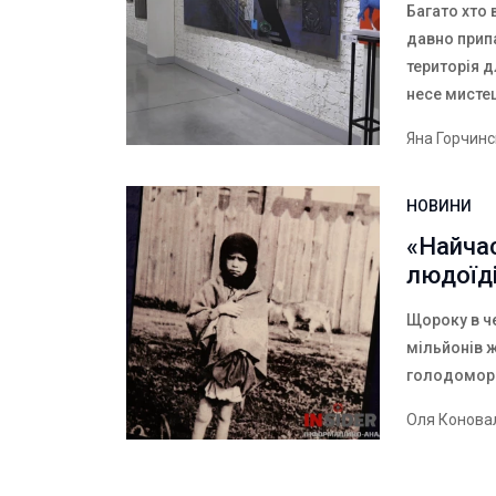
Багато хто 
давно припа
територія д
несе мисте
Яна Горчин
НОВИНИ
«Найча
людоїд
Щороку в ч
мільйонів 
голодомор 
Оля Конова