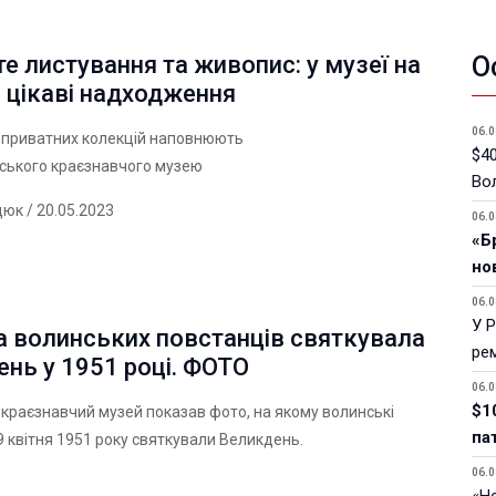
О
е листування та живопис: у музеї на
- цікаві надходження
06.0
з приватних колекцій наповнюють
$40
ського краєзнавчого музею
Вол
дюк
/ 20.05.2023
06.0
«Б
но
06.0
У 
а волинських повстанців святкувала
ре
нь у 1951 році. ФОТО
06.0
$1
краєзнавчий музей показав фото, на якому волинські
па
9 квітня 1951 року святкували Великдень.
06.0