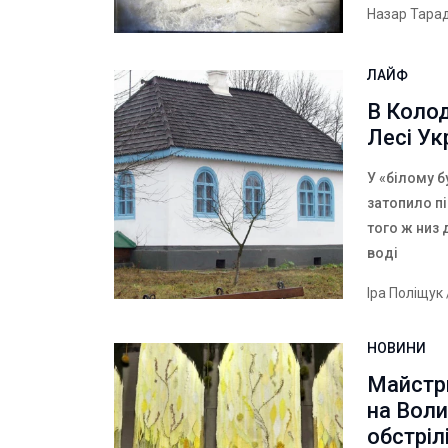
Назар Тара
ЛАЙФ
В Коло
Лесі Ук
У «білому б
затопило п
того ж низ 
воді
Іра Поліщук
НОВИНИ
Майстр
на Воли
обстріл