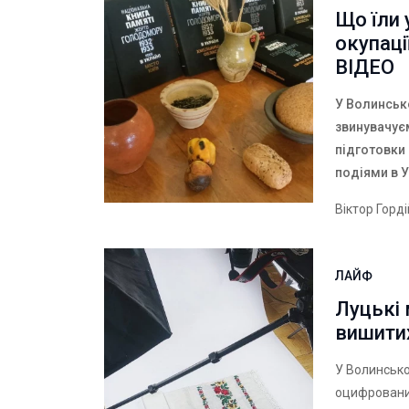
Що їли 
окупаці
ВІДЕО
У Волинськ
звинувачує
підготовки 
подіями в У
Віктор Горд
ЛАЙФ
Луцькі
вишити
У Волинсько
оцифровани