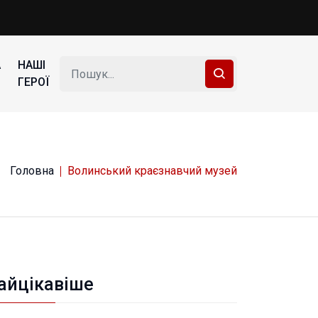
А
НАШІ
ГЕРОЇ
Головна
Волинський краєзнавчий музей
айцікавіше