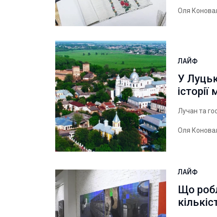
Оля Конова
ЛАЙФ
У Луцьк
історії 
Лучан та гос
Оля Конова
ЛАЙФ
Що робл
кількіс