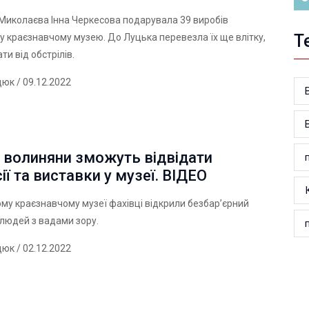
Миколаєва Інна Черкесова подарувала 39 виробів
Т
 краєзнавчому музею. До Луцька перевезла їх ще влітку,
ти від обстрілів.
дюк
/ 09.12.2022
 волиняни зможуть відвідати
ії та виставки у музеї. ВІДЕО
му краєзнавчому музеї фахівці відкрили безбар’єрний
 людей з вадами зору.
дюк
/ 02.12.2022