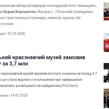
краєзнавчий музей відвідав легендарний пілот-винищувач,
ни
Вадим Ворошилов
(«Karaya») - «Почесний громадянин
ької територіальної громади», кавалер ордена «За
І ступеня
дюк
/ 01.05.2026
ький краєзнавчий музей замовив
 за 3,7 млн
 краєзнавчий музей закупив послуги охорони за понад 3,7
ро це стало відомо з оголошення про завершення
закупівлі, розміщеної на майданчику ProZorro.
нська
/ 14.01.2025