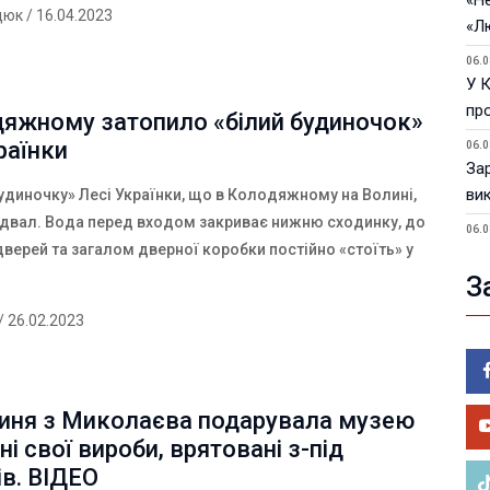
«Не
дюк
/ 16.04.2023
«Л
06.0
У 
пр
дяжному затопило «білий будиночок»
раїнки
06.0
За
ви
удиночку» Лесі Українки, що в Колодяжному на Волині,
ідвал. Вода перед входом закриває нижню сходинку, до
06.0
дверей та загалом дверної коробки постійно «стоїть» у
У 
З
05.0
Пор
/ 26.02.2023
Ma
05.0
У 
иня з Миколаєва подарувала музею
ве
ні свої вироби, врятовані з-під
ів. ВІДЕО