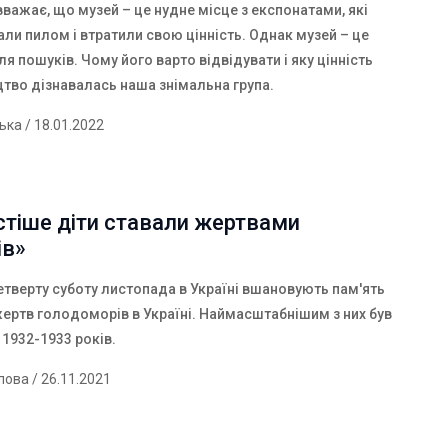
вважає, що музей – це нудне місце з експонатами, які
ли пилом і втратили свою цінність. Однак музей – це
ля пошуків. Чому його варто відвідувати і яку цінність
цтво дізнавалась наша знімальна група.
ська
/ 18.01.2022
стіше діти ставали жертвами
ів»
етверту суботу листопада в Україні вшановують пам'ять
жертв голодоморів в Україні. Наймасштабнішим з них був
1932-1933 років.
лова
/ 26.11.2021