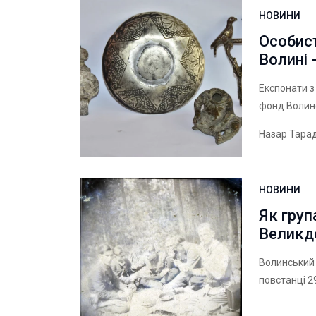
НОВИНИ
Особист
Волині 
Експонати 
фонд Волин
Назар Тара
НОВИНИ
Як груп
Великде
Волинський 
повстанці 2