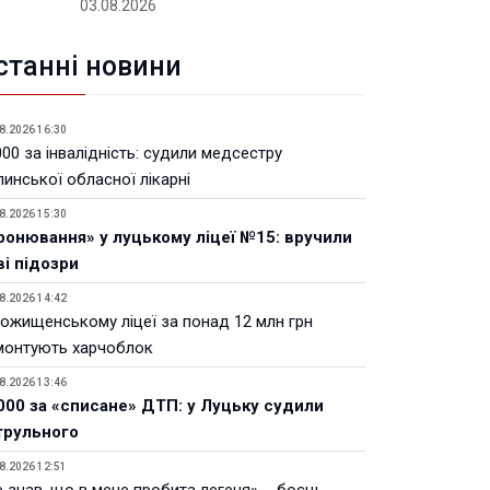
03.08.2026
станні новини
8.2026 16:30
00 за інвалідність: судили медсестру
инської обласної лікарні
8.2026 15:30
ронювання» у луцькому ліцеї №15: вручили
ві підозри
8.2026 14:42
Рожищенському ліцеї за понад 12 млн грн
монтують харчоблок
8.2026 13:46
000 за «списане» ДТП: у Луцьку судили
трульного
8.2026 12:51