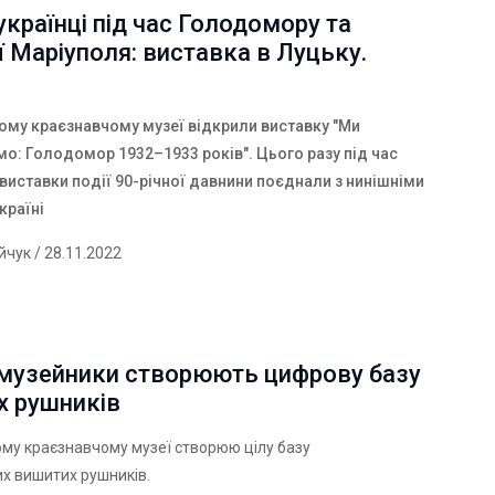
українці під час Голодомору та
ї Маріуполя: виставка в Луцьку.
ому краєзнавчому музеї відкрили виставку "Ми
мо: Голодомор 1932–1933 років". Цього разу під час
виставки події 90-річної давнини поєднали з нинішніми
країні
ійчук
/ 28.11.2022
 музейники створюють цифрову базу
х рушників
му краєзнавчому музеї створюю цілу базу
х вишитих рушників.