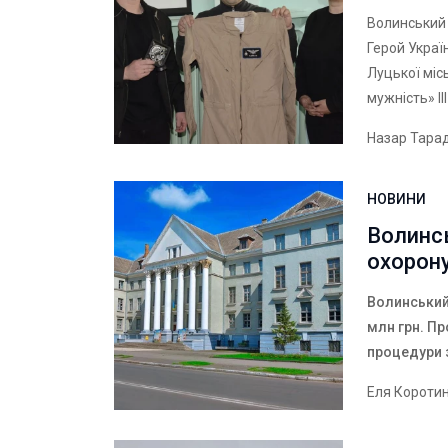
Волинський 
Герой Украї
Луцької міс
мужність» ІІ
Назар Тара
НОВИНИ
Волинс
охорону
Волинський
млн грн. П
процедури 
Еля Короти