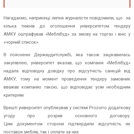
Нагадаємо, наприкінці липня журналісти повідомили, що за
кілька тижнів до оголошення університетом тендеру
АМКУ оштрафував «Меблібуд» за змову на торгах і вніс у
«чорний список».
В поясненні Держаудитслужбі, яка також зацікавилась
закупівлею, університет вказав, що компанія «Меблібуд»
надала відповідну довідку про відсутність санкцій від
АМКУ, тому на момент проведення тендеру замовник
вважав компанію такою, що відповідає усім необхідним
критеріям.
Врешті університет опублікував у системі Prozorro додаткову
угоду про розрив основного договору.
Цим документом сторони підтвердили відсутність як
поставок меблів, так і оплати за них.