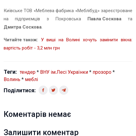
Київське ТОВ «Меблева фабрика «Меблібуд» зареєстроване
на підприємців з Покровська
Павла Соскова
та
Дмитра Соскова
.
Читайте також:
У виші на Волині хочуть замінити вікна:
вартість робіт - 3,2 млн грн
Теги:
тендер
*
ВНУ ім.Лесі Українки
*
прозоро
*
Волинь
*
меблі
Поділитися:
Коментарів немає
Залишити коментар