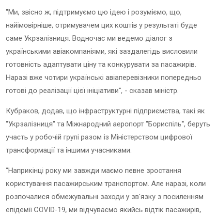
"Ми, звісно ж, підтримуємо цю ідею і розуміємо, що,
найімовірніше, отримувачем цих коштів у результаті буде
саме Укрзалізниця. Водночас ми ведемо діалог з
українськими авіакомпаніями, які заздалегідь висловили
готовність адаптувати ціну та конкурувати за пасажирів.
Наразі вже чотири українські авіаперевізники попередньо
готові до реалізації цієї ініціативи", - сказав міністр.
Кубраков, додав, що інфраструктурні підприємства, такі як
"Укрзалізниця" та Міжнародний аеропорт "Бориспіль", беруть
участь у робочій групі разом із Міністерством цифрової
трансформації та іншими учасниками.
"Наприкінці року ми завжди маємо певне зростання
користування пасажирським транспортом. Але наразі, коли
розпочалися обмежувальні заходи у зв'язку з посиленням
епідемії COVID-19, ми відчуваємо якийсь відтік пасажирів,