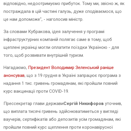
відповідно, недоотримуємо прибуток. Тому ми, звісно ж, як
постраждала в цій частині галузь, дуже сподіваємося, що
це нам допоможе", - наголосив міністр.
За словами Кубракова, ідея залучення у програмі
інфраструктурних компаній полягає саме в тому, щоб
щеплені українці могли оплатити поїздки Україною - для
того, щоб розвивати внутрішній туризм.
Нагадаємо,
Президент Володимир Зеленський раніше
анонсував
, що з 19 грудня в Україні запрацює програма з
надання 1 тис. гривень громадянам, які пройшли повний
курс вакцинації проти COVID-19.
Прессекретар глави держави
Сергій Никифоров
уточнив,
що виплата тисячі гривень здійснюватиметься у вигляді
ваучерів, сертифікатів або депозитів усім громадянам, які
пройшли повний курс щеплення проти коронавірусної