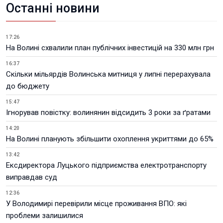
Останні новини
17:26
На Волині схвалили план публічних інвестицій на 330 млн грн
16:37
Скільки мільярдів Волинська митниця у липні перерахувала
до бюджету
15:47
Ігнорував повістку: волинянин відсидить 3 роки за ґратами
14:20
На Волині планують збільшити охоплення укриттями до 65%
13:42
Ексдиректора Луцького підприємства електротранспорту
виправдав суд
12:36
У Володимирі перевірили місце проживання ВПО: які
проблеми залишилися