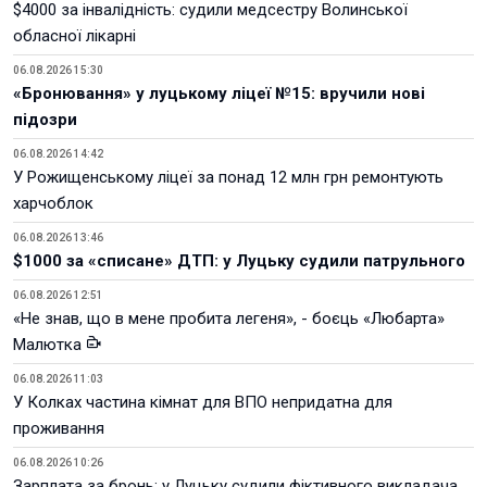
$4000 за інвалідність: судили медсестру Волинської
обласної лікарні
06.08.2026 15:30
«Бронювання» у луцькому ліцеї №15: вручили нові
підозри
06.08.2026 14:42
У Рожищенському ліцеї за понад 12 млн грн ремонтують
харчоблок
06.08.2026 13:46
$1000 за «списане» ДТП: у Луцьку судили патрульного
06.08.2026 12:51
«Не знав, що в мене пробита легеня», - боєць «Любарта»
Малютка
06.08.2026 11:03
У Колках частина кімнат для ВПО непридатна для
проживання
06.08.2026 10:26
Зарплата за бронь: у Луцьку судили фіктивного викладача