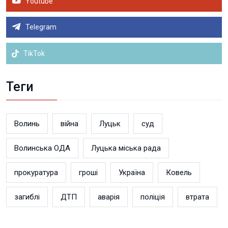
Youtube
Telegram
TikTok
Теги
Волинь
війна
Луцьк
суд
Волинська ОДА
Луцька міська рада
прокуратура
гроші
Україна
Ковель
загиблі
ДТП
аварія
поліція
втрата