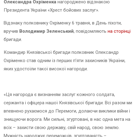
Олександра Охріменка
нагороджено відзнакою
Президента України «Хрест бойових заслуг».
Відзнаку полковнику Охріменку 6 травня, в День піхоти,
вручив
Володимир Зеленський
, повідомляють
на сторінці
бригади.
Командир Князівської бригади полковник Олександр
Охріменко став одним із перших п’яти захисників України,
яких удостоїли такої високої нагороди.
«Ця нагорода є визнанням заслуг кожного солдата,
сержанта і офіцера нашої Князівської бригади. Всі разом ми
впевнено рухаємося до Перемоги, долаючи виклики війни і
знищуючи ворога. Ми сильні, згуртовані, в нас одна мета на
всіх – захисти свою державу, свій народ, свою землю.
Мужність народжує переможців, згуртованість –