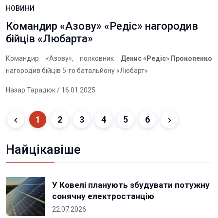
НОВИНИ
Командир «Азову» «Редіс» нагородив
бійців «Любарта»
Командир «Азову», полковник
Денис «Редіс» Прокопенко
нагородив бійців 5-го батальйону «Любарт»
Назар Тарадюк
/ 16.01.2025
1
2
3
4
5
6
Найцікавіше
У Ковелі планують збудувати потужну
сонячну електростанцію
22.07.2026