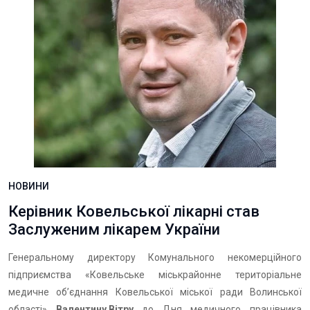
НОВИНИ
Керівник Ковельської лікарні став
Заслуженим лікарем України
Генеральному директору Комунального некомерційного
підприємства «Ковельське міськрайонне територіальне
медичне об’єднання Ковельської міської ради Волинської
області»
Валентину Вітру
до Дня медичного працівника