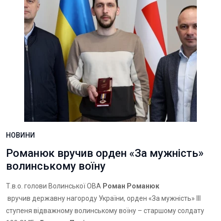
НОВИНИ
Романюк вручив орден «За мужність»
волинському воїну
Т.в.о. голови Волинської ОВА
Роман Романюк
вручив державну нагороду України, орден «За мужність» ІІІ
ступеня відважному волинському воїну – старшому солдату