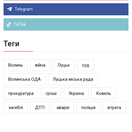
Telegram
TikTok
Теги
Волинь
війна
Луцьк
суд
Волинська ОДА
Луцька міська рада
прокуратура
гроші
Україна
Ковель
загиблі
ДТП
аварія
поліція
втрата