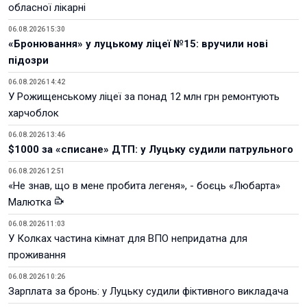
обласної лікарні
06.08.2026 15:30
«Бронювання» у луцькому ліцеї №15: вручили нові
підозри
06.08.2026 14:42
У Рожищенському ліцеї за понад 12 млн грн ремонтують
харчоблок
06.08.2026 13:46
$1000 за «списане» ДТП: у Луцьку судили патрульного
06.08.2026 12:51
«Не знав, що в мене пробита легеня», - боєць «Любарта»
Малютка
06.08.2026 11:03
У Колках частина кімнат для ВПО непридатна для
проживання
06.08.2026 10:26
Зарплата за бронь: у Луцьку судили фіктивного викладача