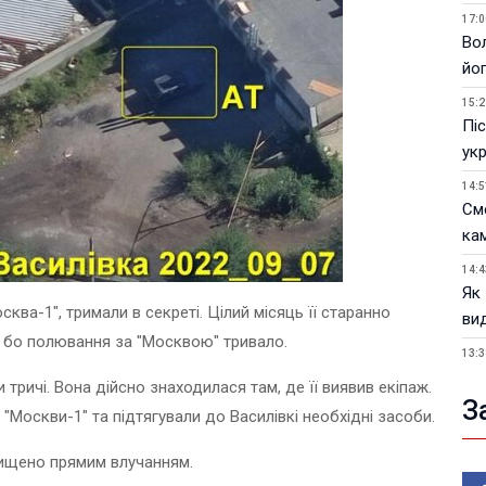
17:0
Вол
йо
15:2
Піс
ук
14:5
См
ка
14:4
Як
ква-1", тримали в секреті. Цілий місяць її старанно
ви
, бо полювання за "Москвою" тривало.
13:3
У 
 тричі. Вона дійсно знаходилася там, де її виявив екіпаж.
пи
З
"Москви-1" та підтягували до Василівкі необхідні засоби.
12:2
Фік
нищено прямим влучанням.