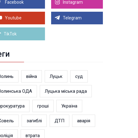
дшкодували 4,5 млн податків
Facebook
Instagram
1
линянин у суді довів незаконність поновлення
Youtube
Telegram
військовому обліку
Більше новин
TikTok
еги
Волинь
війна
Луцьк
суд
Волинська ОДА
Луцька міська рада
прокуратура
гроші
Україна
Ковель
загиблі
ДТП
аварія
поліція
втрата