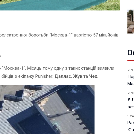
оелектронної боротьби "Москва-1" вартістю 57 мільйонів
О
.
 "Москва-1". Місяць тому одну з таких станцій виявили
21:1
бійців з екіпажу Punisher:
Даллас
,
Жук
та
Чех
.
Пор
Ma
21:0
У 
ве
17:4
Ра
Юн