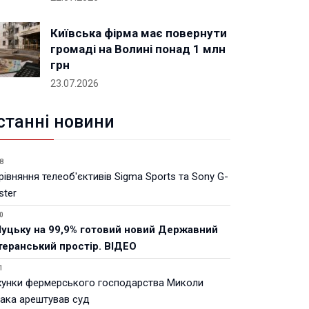
Київська фірма має повернути
громаді на Волині понад 1 млн
грн
23.07.2026
станні новини
8
івняння телеоб'єктивів Sigma Sports та Sony G-
ster
0
Луцьку на 99,9% готовий новий Державний
теранський простір. ВІДЕО
1
хунки фермерського господарства Миколи
ака арештував суд