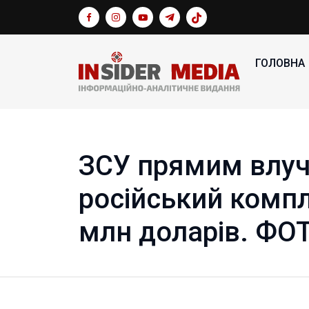
ГОЛОВНА
ЗСУ прямим влу
російський компл
млн доларів. ФО