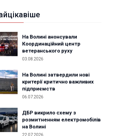
айцікавіше
На Волині анонсували
Координаційний центр
ветеранського руху
03.08.2026
На Волині затвердили нові
критерії критично важливих
підприємств
06.07.2026
ДБР викрило схему з
розмитненням електромобілів
на Волині
22.07.2026