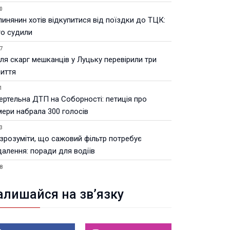
0
инянин хотів відкупитися від поїздки до ТЦК:
го судили
7
ля скарг мешканців у Луцьку перевірили три
риття
1
ертельна ДТП на Соборності: петиція про
мери набрала 300 голосів
3
 зрозуміти, що сажовий фільтр потребує
далення: поради для водіїв
8
Волинській ОВА призначили уповноваженого з
тань безбар’єрності
алишайся на зв’язку
2
тивні операції з пальним: на Волині