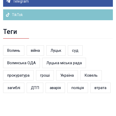
Telegram
TikTok
Теги
Волинь
війна
Луцьк
суд
Волинська ОДА
Луцька міська рада
прокуратура
гроші
Україна
Ковель
загиблі
ДТП
аварія
поліція
втрата