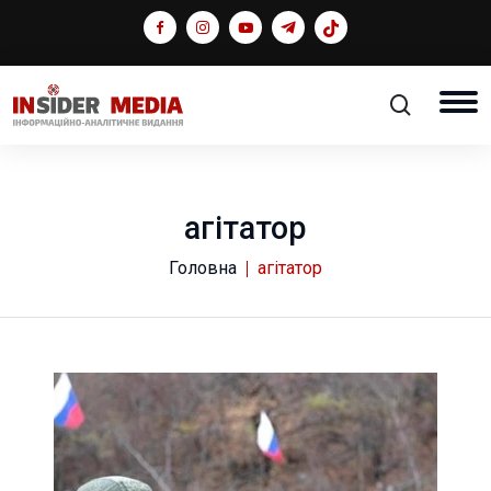
агітатор
Головна
агітатор