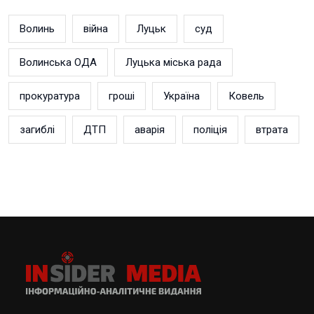
Волинь
війна
Луцьк
суд
Волинська ОДА
Луцька міська рада
прокуратура
гроші
Україна
Ковель
загиблі
ДТП
аварія
поліція
втрата