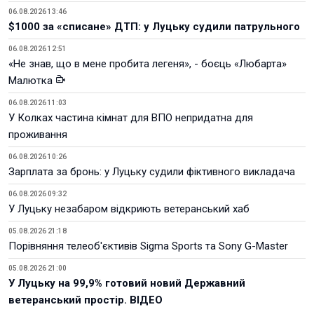
06.08.2026 13:46
$1000 за «списане» ДТП: у Луцьку судили патрульного
06.08.2026 12:51
«Не знав, що в мене пробита легеня», - боєць «Любарта»
Малютка
06.08.2026 11:03
У Колках частина кімнат для ВПО непридатна для
проживання
06.08.2026 10:26
Зарплата за бронь: у Луцьку судили фіктивного викладача
06.08.2026 09:32
У Луцьку незабаром відкриють ветеранський хаб
05.08.2026 21:18
Порівняння телеоб'єктивів Sigma Sports та Sony G-Master
05.08.2026 21:00
У Луцьку на 99,9% готовий новий Державний
ветеранський простір. ВІДЕО