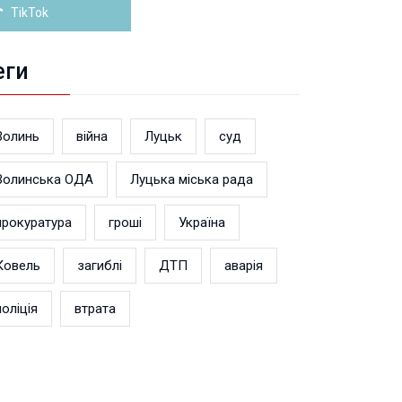
TikTok
еги
Волинь
війна
Луцьк
суд
Волинська ОДА
Луцька міська рада
прокуратура
гроші
Україна
Ковель
загиблі
ДТП
аварія
поліція
втрата