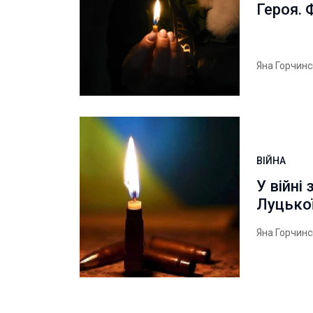
Героя.
Яна Горчин
ВІЙНА
У війні
Луцько
Яна Горчин