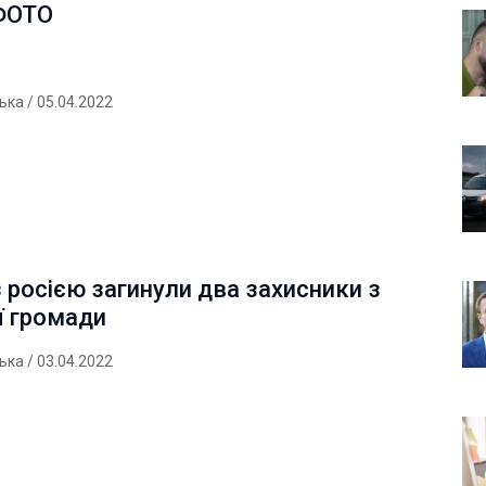
 ФОТО
ська
/ 05.04.2022
 з росією загинули два захисники з
ї громади
ська
/ 03.04.2022