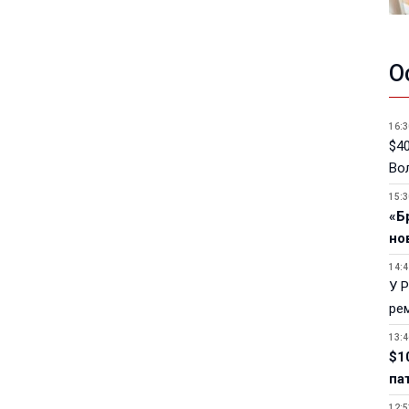
О
16:3
$40
Вол
15:3
«Б
но
14:4
У 
ре
13:4
$1
па
12:5