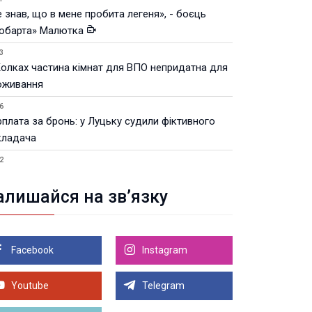
 знав, що в мене пробита легеня», - боєць
юбарта» Малютка
3
Колках частина кімнат для ВПО непридатна для
оживання
6
рплата за бронь: у Луцьку судили фіктивного
кладача
2
Луцьку незабаром відкриють ветеранський хаб
алишайся на зв’язку
8.2026 21:18
івняння телеоб'єктивів Sigma Sports та Sony G-
ster
Facebook
Instagram
8.2026 21:00
Луцьку на 99,9% готовий новий Державний
теранський простір. ВІДЕО
Youtube
Telegram
Більше новин