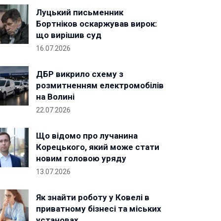
Луцький письменник
Бортніков оскаржував вирок:
що вирішив суд
16.07.2026
ДБР викрило схему з
розмитненням електромобілів
на Волині
22.07.2026
Що відомо про лучанина
Корецького, який може стати
новим головою уряду
13.07.2026
Як знайти роботу у Ковелі в
приватному бізнесі та міських
установах