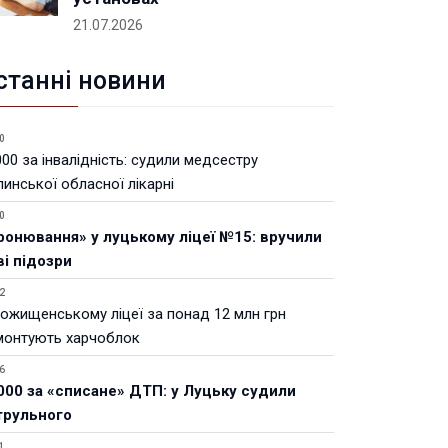
21.07.2026
станні новини
0
00 за інвалідність: судили медсестру
инської обласної лікарні
0
ронювання» у луцькому ліцеї №15: вручили
ві підозри
2
Рожищенському ліцеї за понад 12 млн грн
монтують харчоблок
6
000 за «списане» ДТП: у Луцьку судили
трульного
1