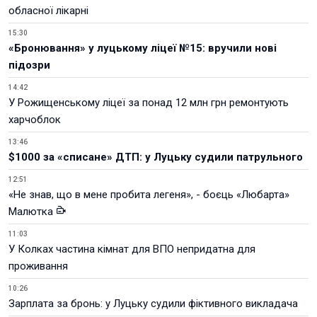
обласної лікарні
15:30
«Бронювання» у луцькому ліцеї №15: вручили нові
підозри
14:42
У Рожищенському ліцеї за понад 12 млн грн ремонтують
харчоблок
13:46
$1000 за «списане» ДТП: у Луцьку судили патрульного
12:51
«Не знав, що в мене пробита легеня», - боєць «Любарта»
Малютка
11:03
У Колках частина кімнат для ВПО непридатна для
проживання
10:26
Зарплата за бронь: у Луцьку судили фіктивного викладача