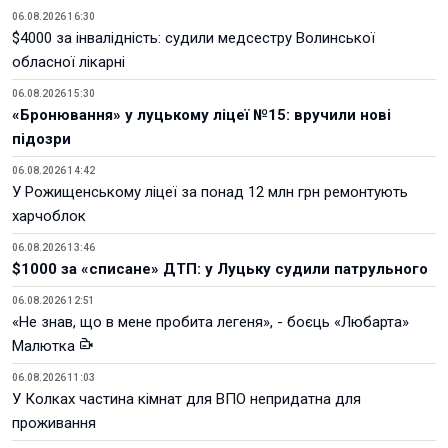
06.08.2026 16:30
$4000 за інвалідність: судили медсестру Волинської
обласної лікарні
06.08.2026 15:30
«Бронювання» у луцькому ліцеї №15: вручили нові
підозри
06.08.2026 14:42
У Рожищенському ліцеї за понад 12 млн грн ремонтують
харчоблок
06.08.2026 13:46
$1000 за «списане» ДТП: у Луцьку судили патрульного
06.08.2026 12:51
«Не знав, що в мене пробита легеня», - боєць «Любарта»
Малютка
06.08.2026 11:03
У Колках частина кімнат для ВПО непридатна для
проживання