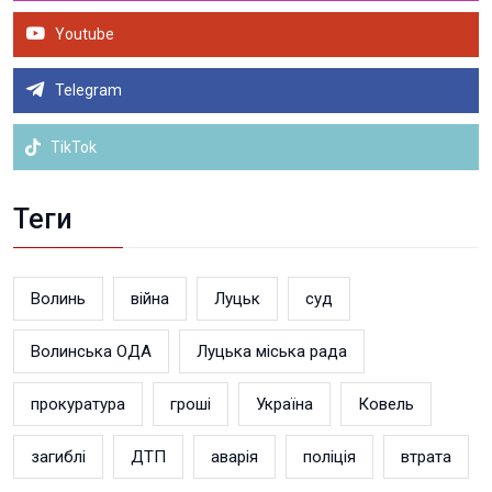
Youtube
Telegram
TikTok
Теги
Волинь
війна
Луцьк
суд
Волинська ОДА
Луцька міська рада
прокуратура
гроші
Україна
Ковель
загиблі
ДТП
аварія
поліція
втрата