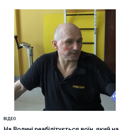
ВІДЕО
На Волині реабілітується воїн, який на