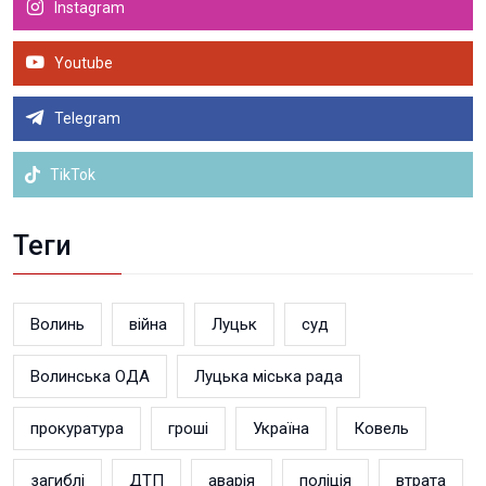
Instagram
Youtube
Telegram
TikTok
Теги
Волинь
війна
Луцьк
суд
Волинська ОДА
Луцька міська рада
прокуратура
гроші
Україна
Ковель
загиблі
ДТП
аварія
поліція
втрата