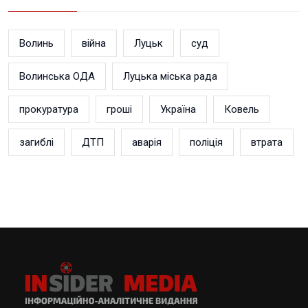
Волинь
війна
Луцьк
суд
Волинська ОДА
Луцька міська рада
прокуратура
гроші
Україна
Ковель
загиблі
ДТП
аварія
поліція
втрата