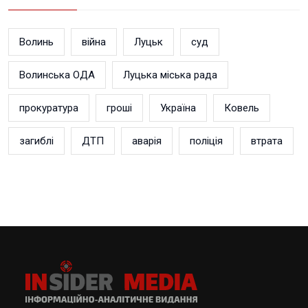
Волинь
війна
Луцьк
суд
Волинська ОДА
Луцька міська рада
прокуратура
гроші
Україна
Ковель
загиблі
ДТП
аварія
поліція
втрата